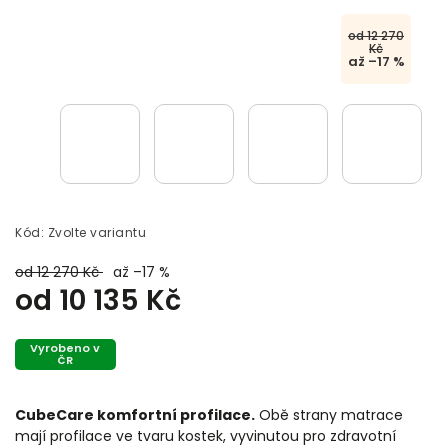
od 12 270
Kč
až –17 %
Kód:
Zvolte variantu
od 12 270 Kč
až –17 %
od
10 135 Kč
Vyrobeno v
ČR
CubeCare komfortní profilace.
Obě strany matrace
mají profilace ve tvaru kostek, vyvinutou pro zdravotní