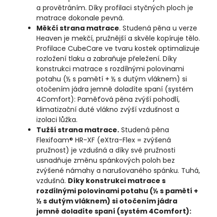
a provětráním. Díky profilaci styčných ploch je
matrace dokonale pevná.
Měkčí strana matrace
. Studená pěna u verze
Heaven je mekčí, pružnější a skvěle kopíruje tělo.
Profilace CubeCare ve tvaru kostek optimalizuje
rozložení tlaku a zabraňuje přeležení. Díky
konstrukci matrace s rozdílnými polovinami
potahu (½ s pamětí + ½ s dutým vláknem) si
otočením jádra jemně doladíte spaní (systém
4Comfort): Paměťová pěna zvýší pohodlí,
klimatizační duté vlákno zvýší vzdušnost a
izolaci lůžka.
Tužší strana matrace.
Studená pěna
Flexifoam® HR-XF (eXtra-Flex = zvýšená
pružnost) je vzdušná a díky své pružnosti
usnadňuje změnu spánkových poloh bez
zvýšené námahy a narušovaného spánku. Tuhá,
vzdušná.
Díky konstrukci matrace s
rozdílnými polovinami potahu (½ s pamětí +
½ s dutým vláknem) si otočením jádra
jemně doladíte spaní (systém 4Comfort):