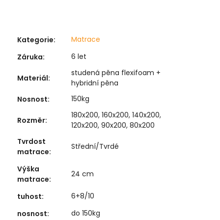
Matrace
Kategorie
:
6 let
Záruka
:
studená pěna flexifoam +
Materiál
:
hybridní pěna
150kg
Nosnost
:
180x200, 160x200, 140x200,
Rozměr
:
120x200, 90x200, 80x200
Tvrdost
Střední/Tvrdé
matrace
:
Výška
24 cm
matrace
:
6+8/10
tuhost
:
do 150kg
nosnost
: