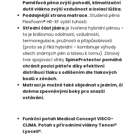
Paměťová pěna zvýší pohodlí, klimatizační
duté vlákno zvýší vzdušnost a izolaci lůžka.
Poddajnější strana matrace.
Studená pěna
Flexifoam® HR-XF vyšší tuhosti.
Střední část jádra
je tvořena hybridní pěnou –
ta je královnou odolnosti, vzdušnosti,
termoregulace, pružnosti a přizpůsobivosti
(proto se jí říká hybridní – kombinuje výhody
všech známých pěn a latexu k tomu). Zónový
tvar spojovací vlnky
SpineProtector pomáhá
chránit pozici páteře díky efektivní
distribuci tlaku s odlišením dle tlakových
bodů v zónách.
Matraci je možné také objednat s jedním, či
dvěma zpevněnými boky pro snazší
vstávání.
Funkční potah Medical Concept VISCO-
CLIMA. Potah s přírodními vlákny Tencel®
Lyocell®.