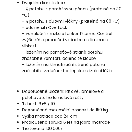
Dvojdílná konstrukce:
- ½ potahu s paměťovou pěnou (pratelná na 30
°C)
- ½ potahu s dutými vlákny (pratelná na 60 °C)
- odolné šití OverLock
- ventilační mřížka s funkcí Thermo Control
zvýšeného proudění vzduchu a eliminace
vlhkosti
- ležením na paměťové straně potahu:
znásobíte komfort, odlehčíte klouby
- ležením na klimatizační straně potahu:
znásobíte vzdušnost a tepelnou izolaci lůžka
Doporučené uložení: laťové, lamelové a
polohovatelné lamelové rošty
Tuhost: 6+8 / 10
Doporučená maximální nosnost do 150 kg.
Výška matrace cca 24 cm
Prodloužená záruka 6 let na jádro matrace
Testováno 100.000x