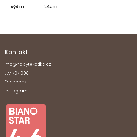
24cm
výška
:
Kontakt
info
@
nabytekatika.cz
777 797 908
Facebook
Instagram