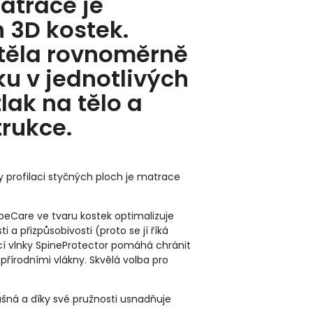
atrace je
 3D kostek.
k těla rovnoměrně
ku v jednotlivých
ak na tělo a
trukce.
profilaci styčných ploch je matrace
ubeCare ve tvaru kostek optimalizuje
 a přizpůsobivosti (proto se jí říká
cí vlnky SpineProtector pomáhá chránit
 přírodními vlákny. Skvělá volba pro
šná a díky své pružnosti usnadňuje