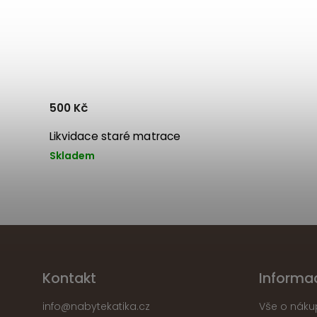
500 Kč
Likvidace staré matrace
Skladem
Kontakt
Informa
info
@
nabytekatika.cz
Vše o náku