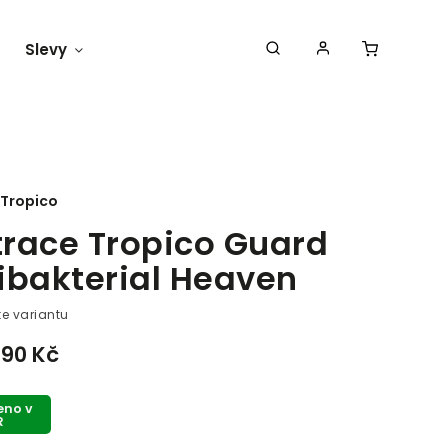
Slevy
Náš blog
Tropico
race Tropico Guard
ibakterial Heaven
te variantu
990 Kč
eno v
R