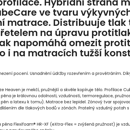
rofilace. Hybridní strana m
ubeCare ve tvaru výkyvných
í matrace. Distribuuje tla
řetelem na úpravu protitla
tak napomáhá omezit protitl
to i na matracích tužší kons
zení pocení. Usnadnění údržby rozevřením a provětráním. Díky 
e Heaven je mekčí, pružnější a skvěle kopíruje tělo. Profilace C
 pěna je královnou odolnosti, vzdušnosti, termoregulace, pružnosti
ěn a latexu k tomu). Matrace bez lepidel. Zónový tvar spojova
s odlišením dle tlakových bodů v zónách. Pratelný vzdušný potah s
pěna Flexifoam® HR-XF (eXtra-Flex = zvýšená pružnost) je vzdu