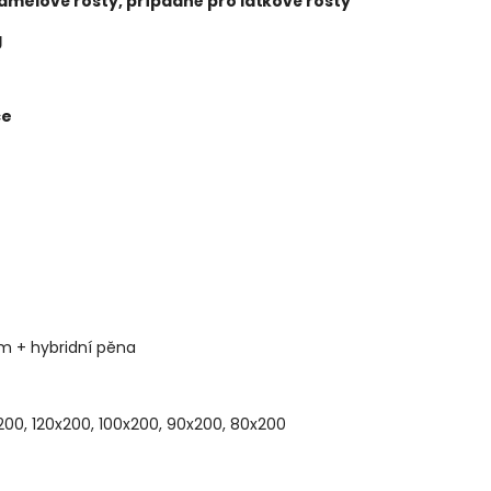
amelové rošty, případně pro laťkové rošty
g
ce
m + hybridní pěna
200, 120x200, 100x200, 90x200, 80x200