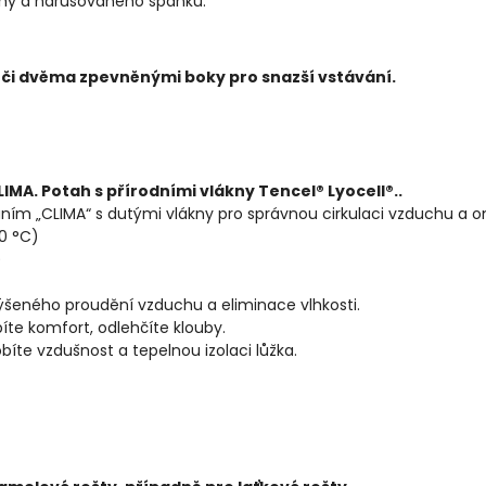
y a narušovaného spánku.
 či dvěma zpevněnými boky pro snazší vstávání.
A. Potah s přírodními vlákny Tencel® Lyocell®..
ním „CLIMA“ s dutými vlákny pro správnou cirkulaci vzduchu a 
0 °C)
)
ýšeného proudění vzduchu a eliminace vlhkosti.
te komfort, odlehčíte klouby.
íte vzdušnost a tepelnou izolaci lůžka.