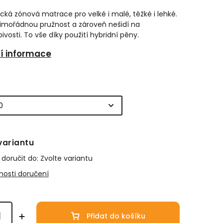
cká zónová matrace pro velké i malé, těžké i lehké.
imořádnou pružnost a zároveň nešidí na
ivosti. To vše díky použití hybridní pěny.
ní informace
variantu
oručit do:
Zvolte variantu
osti doručení
Přidat do košíku