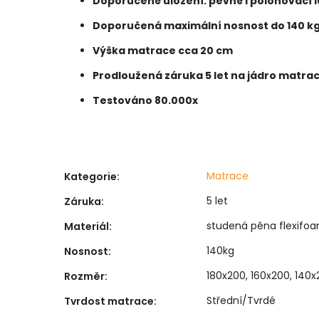
Doporučené uložení: pevné i polohovací l
Doporučená maximální nosnost do 140 k
Výška matrace cca 20 cm
Prodloužená záruka 5 let na jádro matra
Testováno 80.000x
Matrace
Kategorie
:
5 let
Záruka
:
studená pěna flexifoa
Materiál
:
140kg
Nosnost
:
180x200, 160x200, 140x
Rozměr
:
Střední/Tvrdé
Tvrdost matrace
: