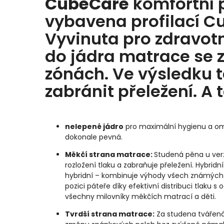
CubeCare
komfortní p
vybavena profilací C
Vyvinuta pro zdravotn
do jádra matrace se z
zónách. Ve výsledku 
zabránit přeležení. A 
nelepené jádro
pro maximální hygienu a ome
dokonale pevná.
Měkčí strana matrace:
Studená pěna u verz
rozložení tlaku a zabraňuje přeležení. Hybridní
hybridní – kombinuje výhody všech známých p
pozici páteře díky efektivní distribuci tlaku 
všechny milovníky měkčích matrací a děti.
Tvrdší strana matrace:
Za studena tvářená 