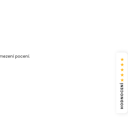
omezení pocení.
★
★
★
★
★
HODNOCENÍ