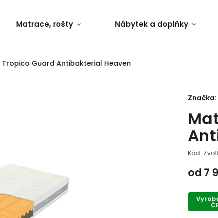
Matrace, rošty
Nábytek a doplňky
 Tropico Guard Antibakterial Heaven
Značka:
Mat
Ant
Kód:
Zvol
od
7 
Vyrob
Č