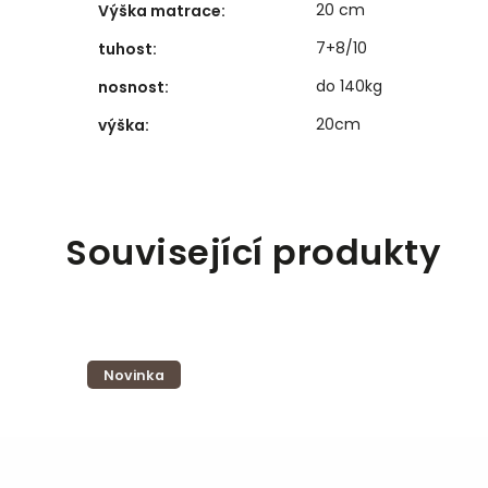
20 cm
Výška matrace
:
7+8/10
tuhost
:
do 140kg
nosnost
:
20cm
výška
:
Související produkty
Novinka