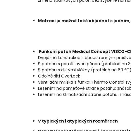
změnu spánkových poloh bez zvýšené námah
Matraci je možné také objednat s jedním,
Funkční potah Medical Concept VISCO-CLIM
Dvojdílná konstrukce s oboustranným prošívá
½ potahu s paměťovou pěnou (pratelná na 3
½ potahu s dutými vlákny (pratelná na 60 °C
Odolné šití OverLock
Ventilační mřížka s funkcí Thermo Control zv
Ležením na paměťové straně potahu: znásobí
Ležením na klimatizační straně potahu: znásob
V typických i atypických rozměrech