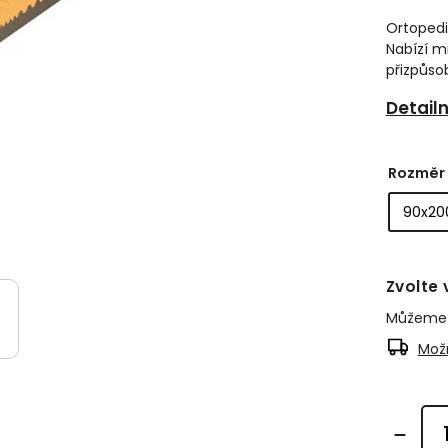
Ortopedi
Nabízí m
přizpůsob
Detail
Rozměr
Zvolte 
Můžeme d
Možn