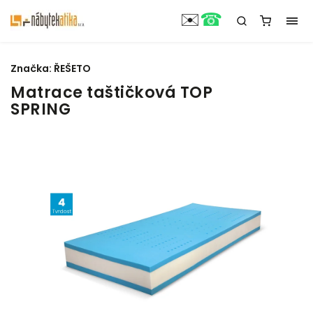
☎
✉️
Značka:
ŘEŠETO
Matrace taštičková TOP
SPRING