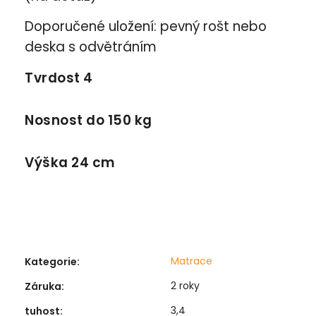
Doporučené uložení: pevný rošt nebo
deska s odvětráním
Tvrdost 4
Nosnost do 150 kg
Výška 24 cm
Matrace
Kategorie
:
2 roky
Záruka
:
3,4
tuhost
: