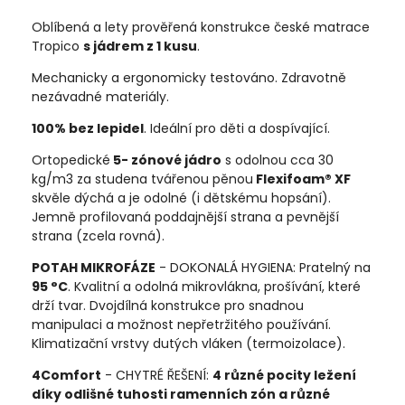
Oblíbená a lety prověřená konstrukce české matrace
Tropico
s jádrem z 1 kusu
.
Mechanicky a ergonomicky testováno. Zdravotně
nezávadné materiály.
100% bez lepidel
. Ideální pro děti a dospívající.
Ortopedické
5- zónové jádro
s odolnou cca 30
kg/m3 za studena tvářenou pěnou
Flexifoam® XF
skvěle dýchá a je odolné (i dětskému hopsání).
Jemně profilovaná poddajnější strana a pevnější
strana (zcela rovná).
POTAH MIKROFÁZE
- DOKONALÁ HYGIENA: Pratelný na
95 °C
. Kvalitní a odolná mikrovlákna, prošívání, které
drží tvar. Dvojdílná konstrukce pro snadnou
manipulaci a možnost nepřetržitého používání.
Klimatizační vrstvy dutých vláken (termoizolace).
4Comfort
- CHYTRÉ ŘEŠENÍ:
4 různé pocity ležení
díky odlišné tuhosti ramenních zón a různé