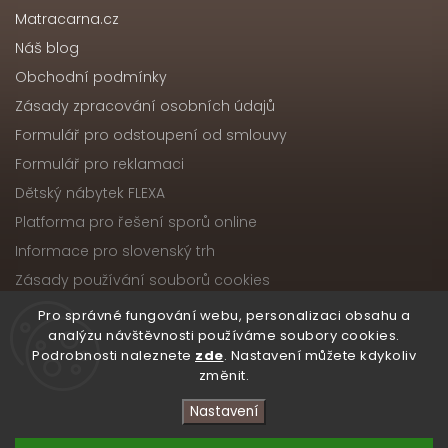
Matracarna.cz
Náš blog
Obchodní podmínky
Zásady zpracování osobních údajů
Formulář pro odstoupení od smlouvy
Formulář pro reklamaci
Dětský nábytek FLEXA
Platforma pro řešení sporů online
Informace pro slovenský trh
Zásady používání souborů cookies
Pro správné fungování webu, personalizaci obsahu a
analýzu návštěvnosti používáme soubory cookies.
Podrobnosti naleznete
zde
. Nastavení můžete kdykoliv
Copyright 2026
Nábytek ATIKA, s.r.o.
. Všechna práva
změnit.
vyhrazena.
Upravit nastavení cookies
Nastavení
Vytvořil
Shoptet
| Design
Shoptak.cz