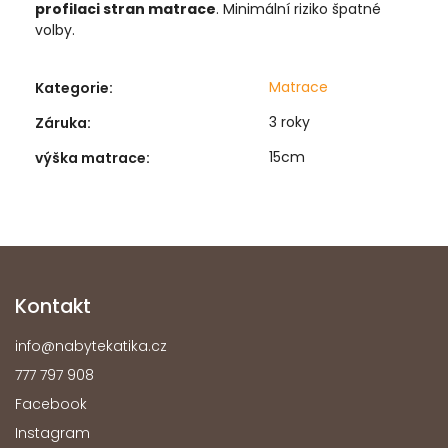
profilaci stran matrace
. Minimální riziko špatné
volby.
Matrace
Kategorie
:
3 roky
Záruka
:
15cm
výška matrace
:
Kontakt
info
@
nabytekatika.cz
777 797 908
Facebook
Instagram