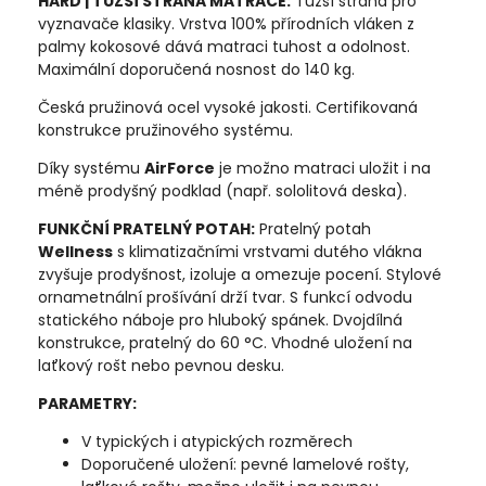
HARD | TUŽŠÍ STRANA MATRACE:
Tužší strana pro
vyznavače klasiky. Vrstva 100% přírodních vláken z
palmy kokosové dává matraci tuhost a odolnost.
Maximální doporučená nosnost do 140 kg.
Česká pružinová ocel vysoké jakosti. Certifikovaná
konstrukce pružinového systému.
Díky systému
AirForce
je možno matraci uložit i na
méně prodyšný podklad (např. sololitová deska).
FUNKČNÍ PRATELNÝ POTAH:
Pratelný potah
Wellness
s klimatizačními vrstvami dutého vlákna
zvyšuje prodyšnost, izoluje a omezuje pocení. Stylové
ornametnální prošívání drží tvar. S funkcí odvodu
statického náboje pro hluboký spánek. Dvojdílná
konstrukce, pratelný do 60 °C. Vhodné uložení na
laťkový rošt nebo pevnou desku.
PARAMETRY:
V typických i atypických rozměrech
Doporučené uložení: pevné lamelové rošty,