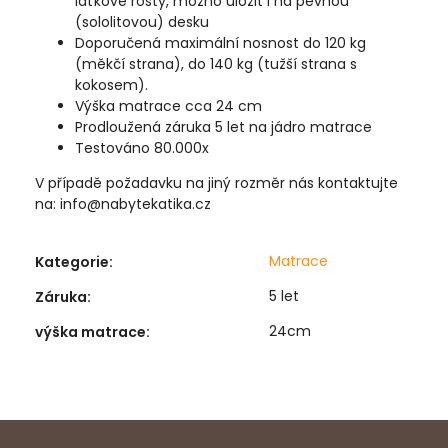
laťkové rošty, možno uložit i na pevnou
(sololitovou) desku
Doporučená maximální nosnost do 120 kg
(měkčí strana), do 140 kg (tužší strana s
kokosem).
Výška matrace cca 24 cm
Prodloužená záruka 5 let na jádro matrace
Testováno 80.000x
V případě požadavku na jiný rozměr nás kontaktujte
na: info@nabytekatika.cz
Matrace
Kategorie
:
5 let
Záruka
:
24cm
výška matrace
: