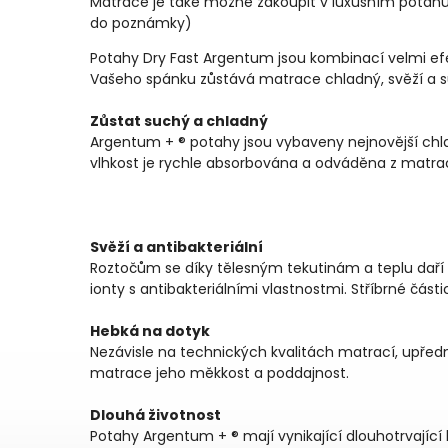
Matrace je také možné zakoupit v luxusním potah
do poznámky)
Potahy Dry Fast Argentum jsou kombinací velmi efe
Vašeho spánku zůstává matrace chladný, svěží a 
Zůstat suchý a chladný
Argentum + ® potahy jsou vybaveny nejnovější chlad
vlhkost je rychle absorbována a odváděna z matrac
Svěží a antibakteriální
Roztočům se díky tělesným tekutinám a teplu daří 
ionty s antibakteriálními vlastnostmi. Stříbrné čás
Hebká na dotyk
Nezávisle na technických kvalitách matrací, upředn
matrace jeho měkkost a poddajnost.
Dlouhá životnost
Potahy Argentum + ® mají vynikající dlouhotrvající h