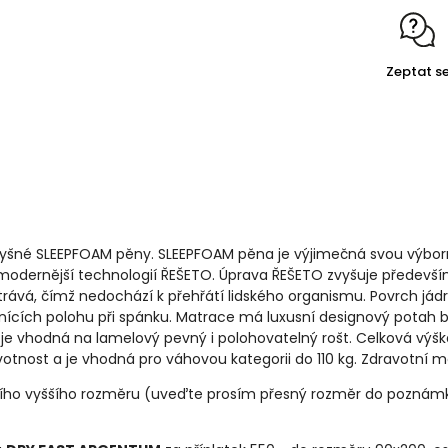
Zeptat s
šné SLEEPFOAM pěny. SLEEPFOAM pěna je výjimečná svou výbornou
modernější technologií ŘEŠETO. Úprava ŘEŠETO zvyšuje především
ává, čímž nedochází k přehřátí lidského organismu. Povrch jád
nících polohu při spánku. Matrace má luxusní designový potah bez
 je vhodná na lamelový pevný i polohovatelný rošt. Celková výšk
votnost a je vhodná pro váhovou kategorii do 110 kg. Zdravotní
ižšího vyššího rozměru (uveďte prosím přesný rozměr do poznám