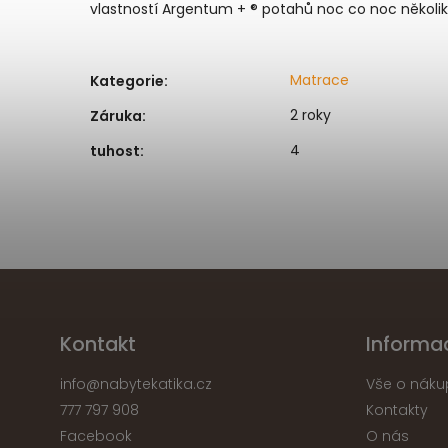
vlastností Argentum + ® potahů noc co noc několik 
Matrace
Kategorie
:
2 roky
Záruka
:
4
tuhost
:
Kontakt
Informa
info
@
nabytekatika.cz
Vše o náku
777 797 908
Kontakty
Facebook
O nás