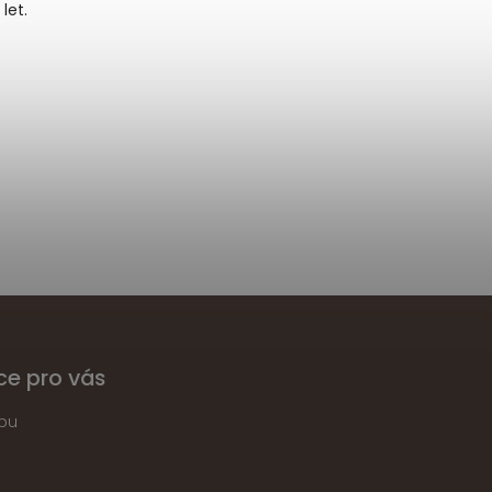
let.
ce pro vás
pu