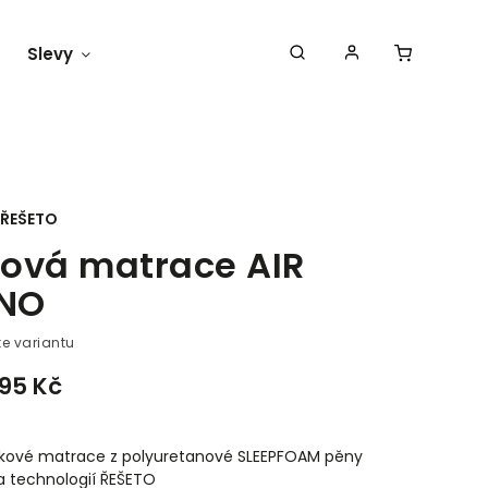
Slevy
Náš blog
ŘEŠETO
ová matrace AIR
NO
te variantu
195 Kč
kové matrace z polyuretanové SLEEPFOAM pěny
 technologií ŘEŠETO