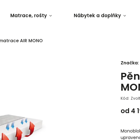
Matrace, rošty
Nábytek a doplňky
matrace AIR MONO
Značka:
Pěn
MO
Kód:
Zvol
od
4 
Monoblo
upravena