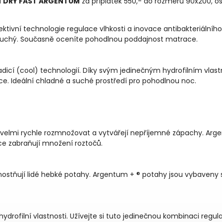
u
DRY FAST ARGENTUM
za příplatek 550,- do rozměru 90x200, o
ktivní technologie regulace vlhkosti a inovace antibakteriálníh
suchý. Současně oceníte pohodlnou poddajnost matrace.
icí (cool) technologií. Díky svým jedinečným hydrofilním vlastn
e. Ideální chladné a suché prostředí pro pohodlnou noc.
velmi rychle rozmnožovat a vytvářejí nepříjemné zápachy. Arge
tice zabraňují množení roztočů.
ostňují lidé hebké potahy. Argentum + ® potahy jsou vybaveny si
ydrofilní vlastnosti. Užívejte si tuto jedinečnou kombinaci regula