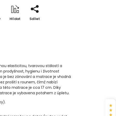
e
Hlídat
Sdílet
 elasticitou, tvarovou stálostí a
 prodyšnost, hygienu i životnost
ra je bez zónování a matrace je vhodná
 prošití s ​​rounem, čímž nabízí
a této matrace je cca 17 cm. Díky
 matrace je vybavena potahem z úpletu.
ky).
★
★
★