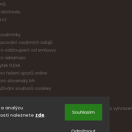
jmů
 obchodu
.cz
podmínky
acování osobních údajů
ro odstoupení od smlouvy
ro reklamaci
ytek FLEXA
ro řešení sporů online
ro slovenský trh
žívání souborů cookies
 a analýzu
pyright 2026
Nábytek ATIKA, s.r.o.
. Všechna práva vyhraze
Souhlasím
Upravit nastavení cookies
osti naleznete
zde
.
Vytvořil
Shoptet
| Design
Shoptak.cz
Odmítnout