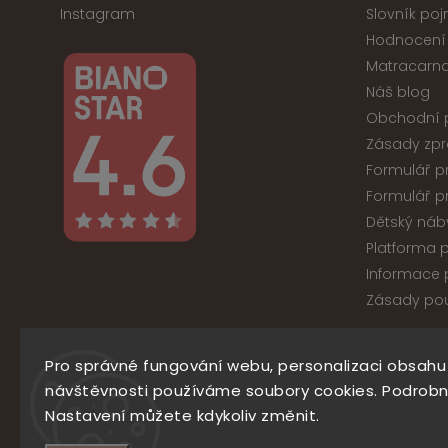
Instagram
Slovník po
Hodnocení
Matracarna
Náš blog
Obchodní 
Zásady zpr
Formulář p
Formulář p
Dětský náb
Platforma p
Informace p
Zásady pou
Pro správné fungování webu, personalizaci obsahu
Co
návštěvnosti používáme soubory cookies. Podrobn
Nastavení můžete kdykoliv změnit.
777
Facebook
Instagram