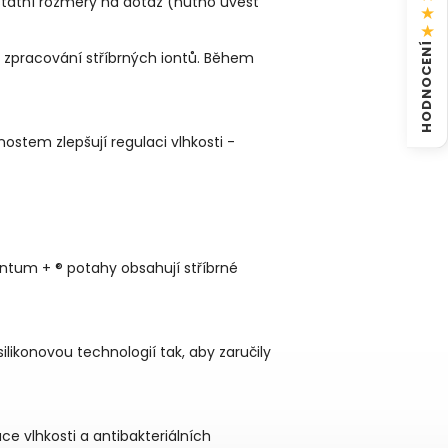
statní rozměry na dotaz (nutno uvést
★
★
HODNOCENÍ
o zpracování stříbrných iontů. Během
ostem zlepšují regulaci vlhkosti -
ntum + ® potahy obsahují stříbrné
likonovou technologií tak, aby zaručily
ce vlhkosti a antibakteriálních