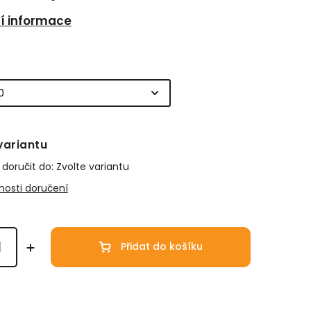
ní informace
variantu
oručit do:
Zvolte variantu
osti doručení
Přidat do košíku