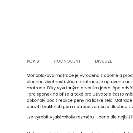
POPIS
HODNOCENÍ
DISKUZE
Monobloková matrace je vyrobena z odolné a prody
dlouhou životností. Jádro matrace je upraveno nej
matrace. Díky vyvrtaným otvorům jádro lépe odvětr
i pro spánek na břiše a také pro uživatele často mě
dokonalý pocit reakce pěny na lidské tělo. Matrace
použití kvalitních pěn matrace zaručuje dlouhou ži
Lze vyrobit v jakémkoliv rozměru - cena dle nejbl