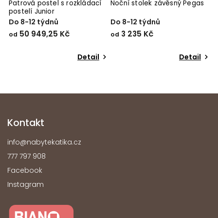
Patrová postel s rozkládací
Noční stolek závěsný Pegas
L
postelí Junior
Do 8-12 týdnů
Do 8-12 týdnů
D
50 949,25 Kč
3 235 Kč
od
od
o
Detail
Detail
Kontakt
info
@
nabytekatika.cz
777 797 908
Facebook
Instagram