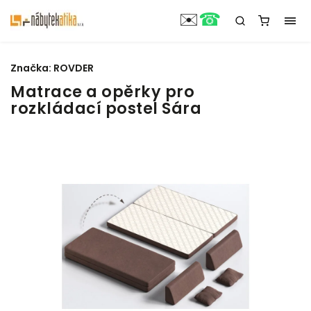
☎
✉️
Značka:
ROVDER
Matrace a opěrky pro
rozkládací postel Sára