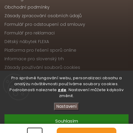
Obchodní podmínky
Zásady zpracování osobních údajů
Formulář pro odstoupení od smlouvy
Formulář pro reklamaci
Dětský nábytek FLEXA
Platforma pro řešení sporů online
Informace pro slovenský trh
Zásady používání souborů cookies
Pro správné fungování webu, personalizaci obsahu a
analýzu návštěvnosti používáme soubory cookies.
Podrobnosti naleznete
zde
. Nastavení můžete kdykoliv
Copyright 2026
Nábytek ATIKA, s.r.o.
. Všechna práva
změnit.
vyhrazena.
Upravit nastavení cookies
Nastavení
Vytvořil
Shoptet
| Design
Shoptak.cz
Souhlasím