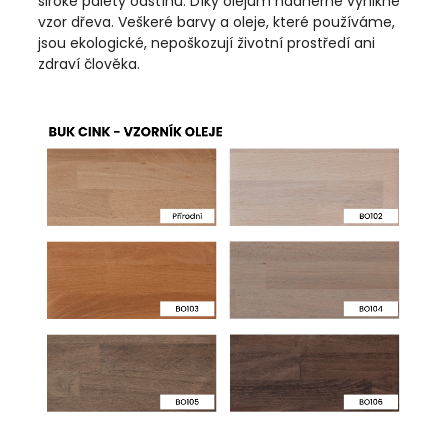
široké palety odstínů. Díky olejům nádherně vynikne
vzor dřeva. Veškeré barvy a oleje, které používáme,
jsou ekologické, nepoškozují životní prostředí ani
zdraví člověka.