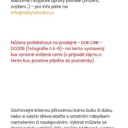
Na
bízíme i atypické úpravy postele (snížení,
zvýšení...) - pro info pište na:
info@nabytekatika.cz
Můžete prohlédnout na prodejně - DUB CINK -
DO206 (fotografie č.4-6)- na tento vystavený
kus výrazně snížená cena (v případě zájmu o
tento kus, prosíme připište do poznámky)
Zachovejte krásnou přirozenou barvu buku či dubu,
nebo si odstín dřeva slaďte s ostatním nábytkem
namořením či naolejováním. Vybírat můžete ze