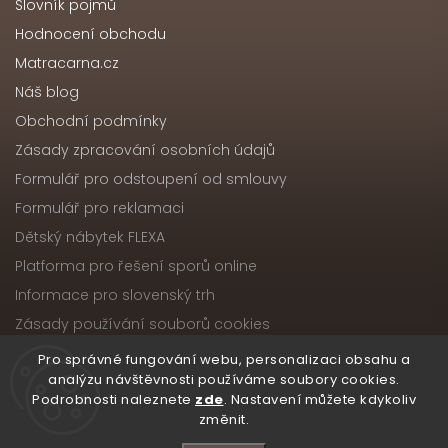
Slovník pojmů
Hodnocení obchodu
Matracarna.cz
Náš blog
Obchodní podmínky
Zásady zpracování osobních údajů
Formulář pro odstoupení od smlouvy
Formulář pro reklamaci
Dětský nábytek FLEXA
Platforma pro řešení sporů online
Informace pro slovenský trh
Zásady používání souborů cookies
Pro správné fungování webu, personalizaci obsahu a
analýzu návštěvnosti používáme soubory cookies.
Podrobnosti naleznete
zde
. Nastavení můžete kdykoliv
Copyright 2026
Nábytek ATIKA, s.r.o.
. Všechna práva
změnit.
vyhrazena.