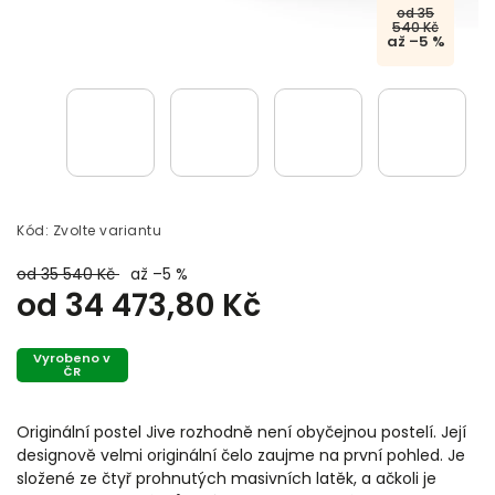
od 35
540 Kč
až –5 %
Kód:
Zvolte variantu
od 35 540 Kč
až –5 %
od
34 473,80 Kč
Vyrobeno v
ČR
Originální postel Jive rozhodně není obyčejnou postelí. Její
designově velmi originální čelo zaujme na první pohled. Je
složené ze čtyř prohnutých masivních latěk, a ačkoli je