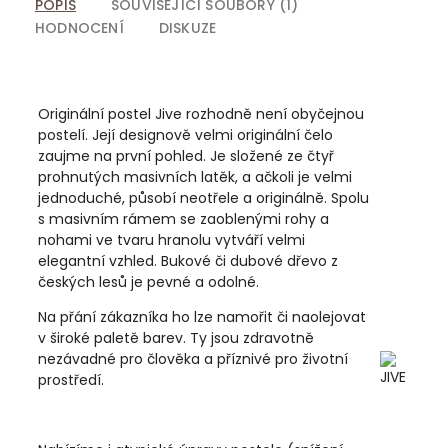
POPIS
SOUVISEJÍCÍ SOUBORY (1)
HODNOCENÍ
DISKUZE
Originální postel Jive rozhodně není obyčejnou
postelí. Její designově velmi originální čelo
zaujme na první pohled. Je složené ze čtyř
prohnutých masivních latěk, a ačkoli je velmi
jednoduché, působí neotřele a originálně. Spolu
s masivním rámem se zaoblenými rohy a
nohami ve tvaru hranolu vytváří velmi
elegantní vzhled. Bukové či dubové dřevo z
českých lesů je pevné a odolné.
Na přání zákazníka ho lze namořit či naolejovat
v široké paletě barev. Ty jsou zdravotně
nezávadné pro člověka a příznivé pro životní
prostředí.