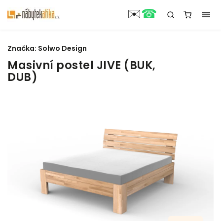
☎
✉️
Značka:
Solwo Design
Masivní postel JIVE (BUK,
DUB)