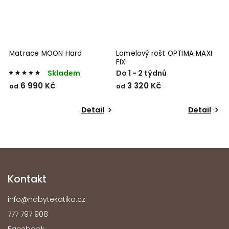
Matrace MOON Hard
Lamelový rošt OPTIMA MAXI
FIX
Skladem
Do 1 - 2 týdnů
6 990 Kč
3 320 Kč
od
od
Detail
Detail
Kontakt
info
@
nabytekatika.cz
777 797 908
Facebook