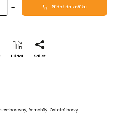
Přidat do košíku
e
Hlídat
Sdílet
ics-barevný, černobílý. Ostatní barvy