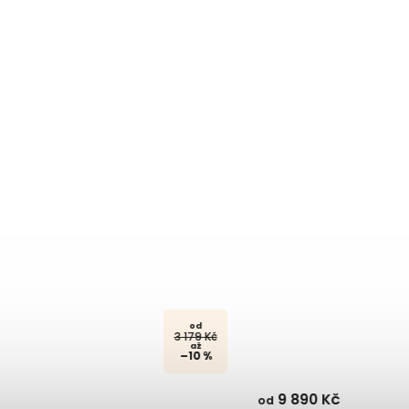
od
10 989 Kč
až
–10 %
9 890 Kč
10 343 
od
od