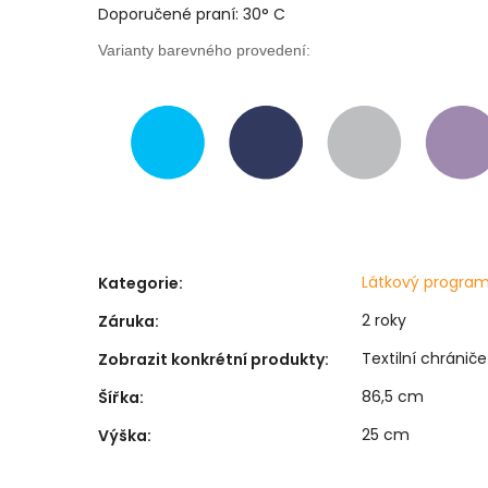
Doporučené praní: 30° C
Varianty barevného provedení:
Látkový progra
Kategorie
:
2 roky
Záruka
:
Textilní chrániče
Zobrazit konkrétní produkty
:
86,5 cm
Šířka
:
25 cm
Výška
: