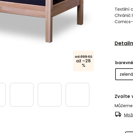
Textilní
Chránič 
Comics-b
Detail
od 899 Kč
až –28
barevné
%
Zvolte 
Můžeme d
Možn