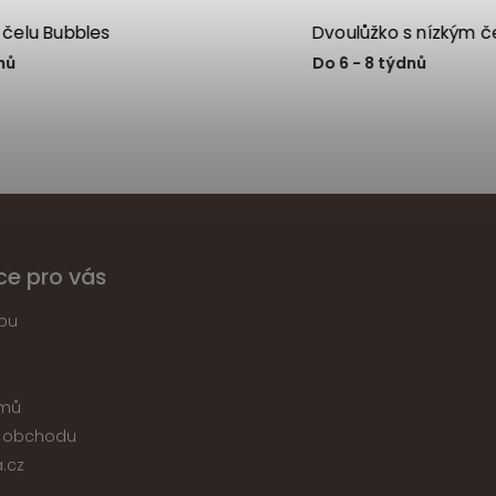
Dvoulůžko s nízkým čelem Bubliny
Dvoulůžko 
Do 6 - 8 týdnů
Do 6 - 8 tý
ce pro vás
pu
jmů
 obchodu
.cz