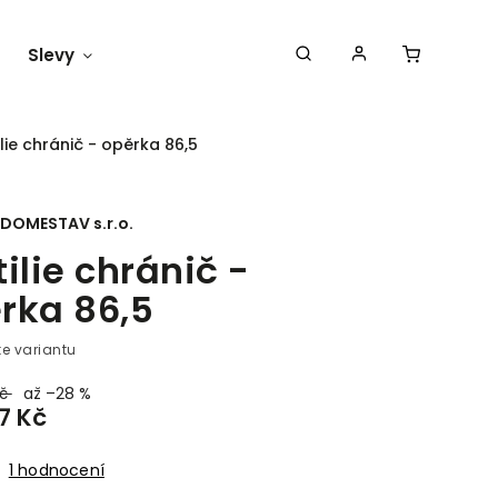
Slevy
Náš blog
ilie chránič - opěrka 86,5
DOMESTAV s.r.o.
tilie chránič -
rka 86,5
te variantu
Kč
až –28 %
7 Kč
1 hodnocení