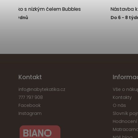
Nástavba k čelu Bubbles
Do 6 - 8 týdnů
Kontakt
Informa
info
@
nabytekatika.cz
Vše o náku
777 797 908
Kontakty
Facebook
O nás
Instagram
Slovník po
Hodnocení
Matracarna
Náš blog