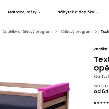
Matrace, rošty
Nábytek a doplňky
Doplňky a látkový program
/
Látkový program
/
Text
Značka:
Tex
opě
Kód:
Zvol
od 899 
od
64