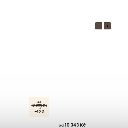
Previous
Next
od
13 790 Kč
–25 %
Kč
10 990 Kč