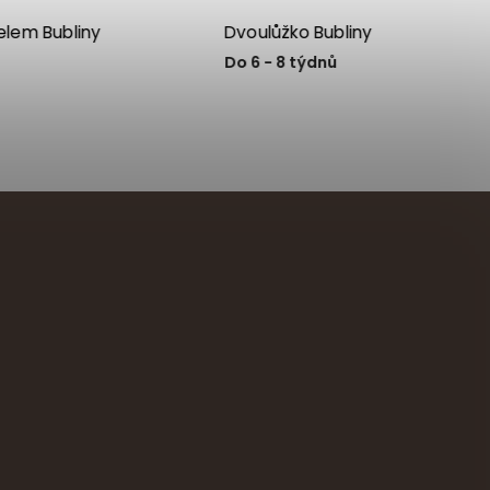
Bubliny
Dvoulůžko Bubliny BUK
dlouhá bílá zábrana
dnů
Skladem