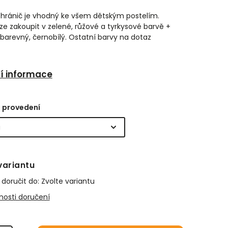
 chránič je vhodný ke všem dětským postelím.
lze zakoupit v zelené, růžové a tyrkysové barvě +
arevný, černobílý. Ostatní barvy na dotaz
ní informace
 provedení
variantu
oručit do:
Zvolte variantu
osti doručení