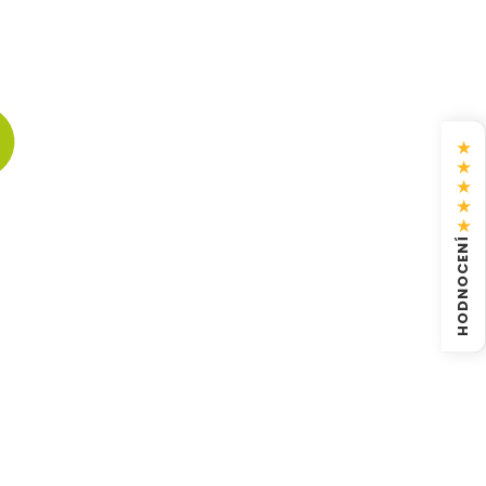
★
★
★
★
★
HODNOCENÍ