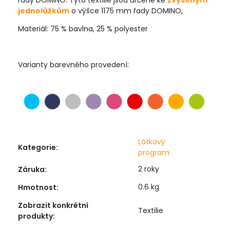
řady DOMINO. Tyto textilie jsou určené ke
zvýšeným
jednolůžkům
o výšce 1175 mm řady DOMINO,
Materiál: 75 % bavlna, 25 % polyester
Varianty barevného provedení:
Látkový
Kategorie
:
program
2 roky
Záruka
:
0.6 kg
Hmotnost
:
Zobrazit konkrétní
Textilie
produkty
: