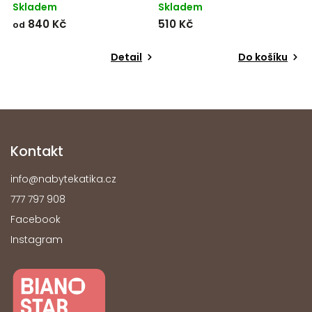
Skladem
Skladem
S
840 Kč
510 Kč
3
od
Detail
Do košíku
Kontakt
info
@
nabytekatika.cz
777 797 908
Facebook
Instagram