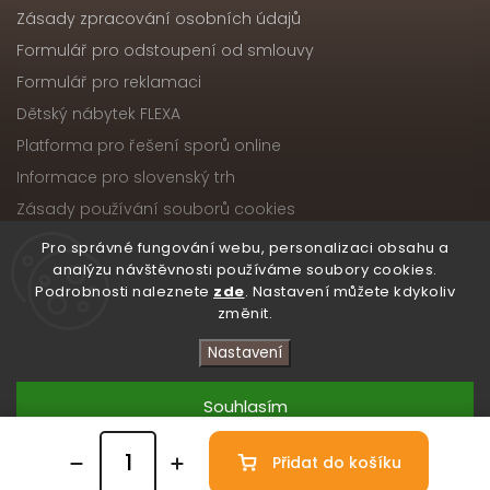
Zásady zpracování osobních údajů
Formulář pro odstoupení od smlouvy
Formulář pro reklamaci
Dětský nábytek FLEXA
Platforma pro řešení sporů online
Informace pro slovenský trh
Zásady používání souborů cookies
Pro správné fungování webu, personalizaci obsahu a
analýzu návštěvnosti používáme soubory cookies.
Podrobnosti naleznete
zde
. Nastavení můžete kdykoliv
Copyright 2026
Nábytek ATIKA, s.r.o.
. Všechna práva
změnit.
vyhrazena.
Upravit nastavení cookies
Nastavení
Vytvořil
Shoptet
| Design
Shoptak.cz
Souhlasím
Přidat do košíku
Odmítnout
/* Skryté zobrazení obou ikon na počítači */ .atika-