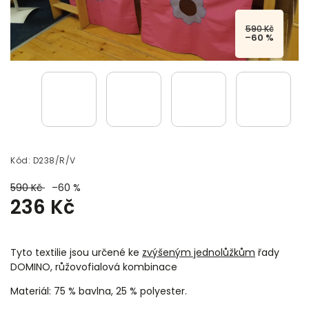
590 Kč
–60 %
Kód:
D238/R/V
590 Kč
–60 %
236 Kč
Tyto textilie jsou určené ke
zvýšeným jednolůžkům
řady
DOMINO, růžovofialová kombinace
Materiál: 75 % bavlna, 25 % polyester.