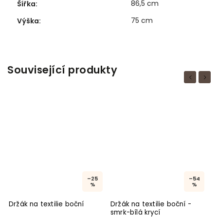
86,5 cm
Šířka
:
75 cm
Výška
:
Související produkty
Previous
Next
–25
–54
%
%
Držák na textilie boční
Držák na textilie boční -
D
smrk-bílá krycí