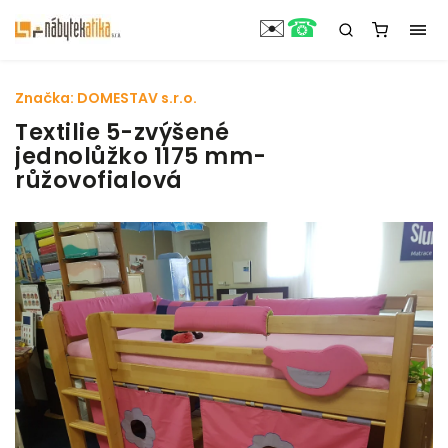
☎
✉️
Značka:
DOMESTAV s.r.o.
Textilie 5-zvýšené
jednolůžko 1175 mm-
růžovofialová