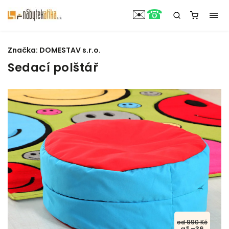
☎
✉️
Značka:
DOMESTAV s.r.o.
Sedací polštář
od 990 Kč
až –36