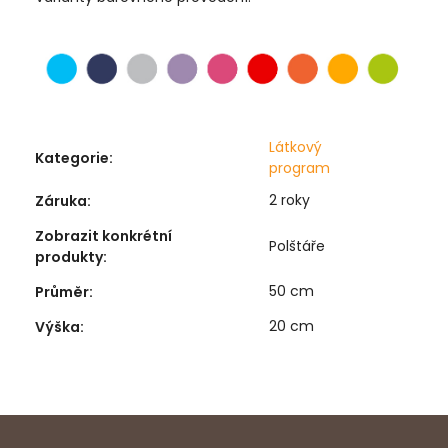
Látkový
Kategorie
:
program
2 roky
Záruka
:
Zobrazit konkrétní
Polštáře
produkty
:
50 cm
Průměr
:
20 cm
Výška
: