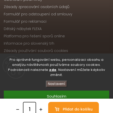
Zásady zpracování osobních údajů
Formulář pro odstoupení od smlouvy
Formulář pro reklamaci
Dětský nábytek FLEXA
Platforma pro řešení sporů online
Informace pro slovenský trh
Zásady používání souborů cookies
Pro správné fungování webu, personalizaci obsahu a
analýzu návštěvnosti používáme soubory cookies.
Podrobnosti naleznete
zde
. Nastavení můžete kdykoliv
Copyright 2026
Nábytek ATIKA, s.r.o.
. Všechna práva
změnit.
vyhrazena.
Upravit nastavení cookies
Nastavení
Vytvořil
Shoptet
| Design
Shoptak.cz
Souhlasím
Přidat do košíku
Odmítnout
/* Skryté zobrazení obou ikon na počítači */ .atika-