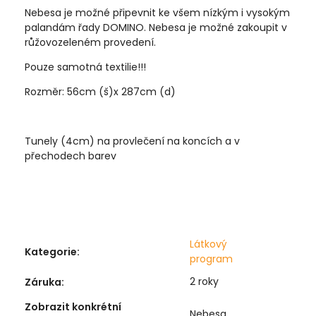
Nebesa je možné připevnit ke všem nízkým i vysokým
palandám řady DOMINO. Nebesa je možné zakoupit v
růžovozeleném provedení.
Pouze samotná textilie!!!
Rozměr: 56cm (š)x 287cm (d)
Tunely (4cm) na provlečení na koncích a v
přechodech barev
Látkový
Kategorie
:
program
2 roky
Záruka
:
Zobrazit konkrétní
Nebesa