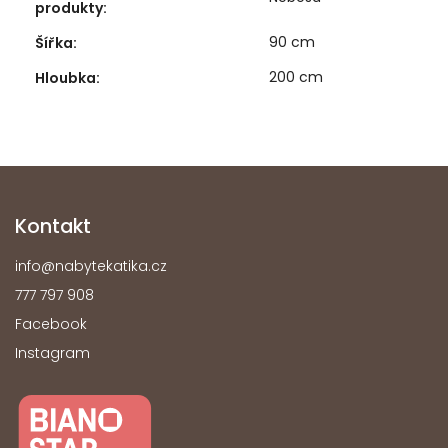
produkty
:
90 cm
Šířka
:
200 cm
Hloubka
:
Kontakt
info
@
nabytekatika.cz
777 797 908
Facebook
Instagram