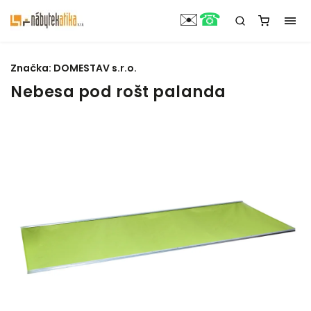
☎
✉️
Značka:
DOMESTAV s.r.o.
Nebesa pod rošt palanda