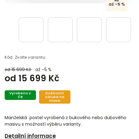
Kč
až –5 %
Kód:
Zvolte variantu
od 15 699 Kč
až –5 %
od
15 699 Kč
Vyrobeno v
Doživotní
ČR
záruka na
masiv
Manželská postel vyrobená z bukového nebo dubového
masivu s možností výběru varianty.
Detailní informace