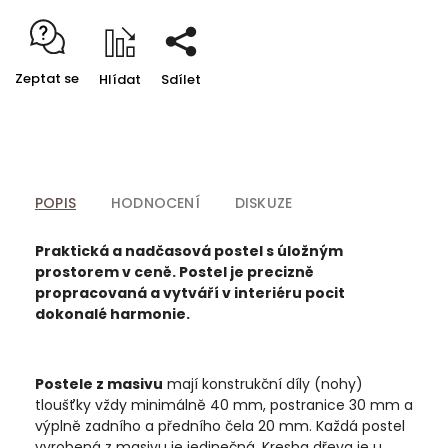
Zeptat se
Hlídat
Sdílet
POPIS
HODNOCENÍ
DISKUZE
Praktická a nadčasová postel s úložným
prostorem v ceně. Postel je precizně
propracovaná a vytváří v interiéru pocit
dokonalé harmonie.
Postele z masivu
mají konstrukční díly (nohy)
tloušťky vždy minimálně 40 mm, postranice 30 mm a
výplně zadního a předního čela 20 mm. Každá postel
vyrobená z masivu je jedinečná. Kresba dřeva je u