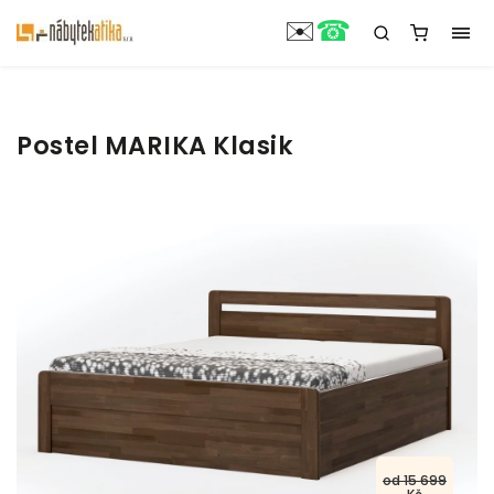
☎
✉️
Postel MARIKA Klasik
od 15 699