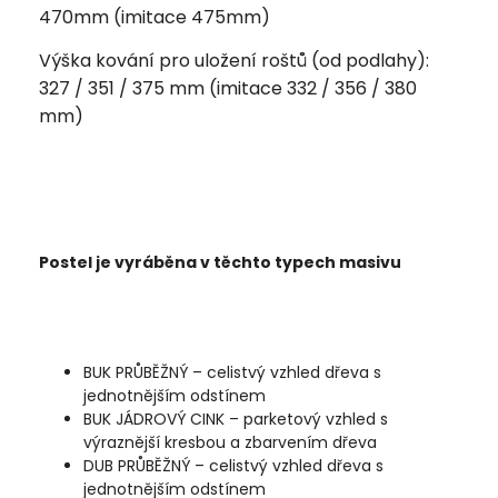
470mm (imitace 475mm)
Výška kování pro uložení roštů (od podlahy):
327 / 351 / 375 mm (imitace 332 / 356 / 380
mm)
Postel je vyráběna v těchto typech masivu
BUK PRŮBĚŽNÝ – celistvý vzhled dřeva s
jednotnějším odstínem
BUK JÁDROVÝ CINK – parketový vzhled s
výraznější kresbou a zbarvením dřeva
DUB PRŮBĚŽNÝ – celistvý vzhled dřeva s
jednotnějším odstínem