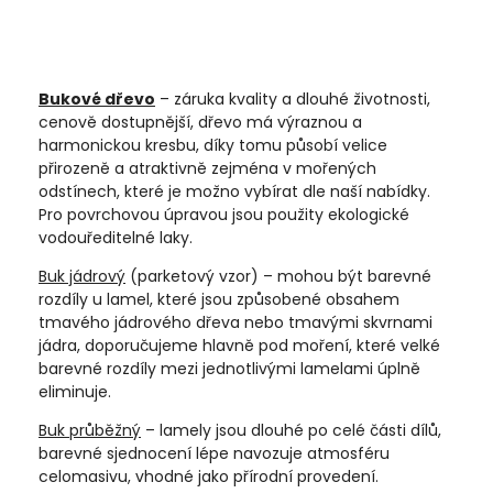
Bukové dřevo
– záruka kvality a dlouhé životnosti,
cenově dostupnější, dřevo má výraznou a
harmonickou kresbu, díky tomu působí velice
přirozeně a atraktivně zejména v mořených
odstínech, které je možno vybírat dle naší nabídky.
Pro povrchovou úpravou jsou použity ekologické
vodouředitelné laky.
Buk jádrový
(parketový vzor) – mohou být barevné
rozdíly u lamel, které jsou způsobené obsahem
tmavého jádrového dřeva nebo tmavými skvrnami
jádra, doporučujeme hlavně pod moření, které velké
barevné rozdíly mezi jednotlivými lamelami úplně
eliminuje.
Buk průběžný
– lamely jsou dlouhé po celé části dílů,
barevné sjednocení lépe navozuje atmosféru
celomasivu, vhodné jako přírodní provedení.