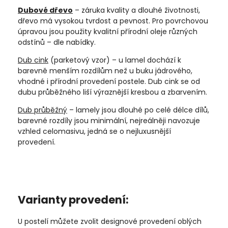
Dubové dřevo
– záruka kvality a dlouhé životnosti,
dřevo má vysokou tvrdost a pevnost. Pro povrchovou
úpravou jsou použity kvalitní přírodní oleje různých
odstínů – dle nabídky.
Dub cink
(parketový vzor) – u lamel dochází k
barevně menším rozdílům než u buku jádrového,
vhodné i přírodní provedení postele. Dub cink se od
dubu průběžného liší výraznější kresbou a zbarvením.
Dub průběžný
– lamely jsou dlouhé po celé délce dílů,
barevné rozdíly jsou minimální, nejreálněji navozuje
vzhled celomasivu, jedná se o nejluxusnější
provedení.
Varianty provedení:
U postelí můžete zvolit designové provedení oblých