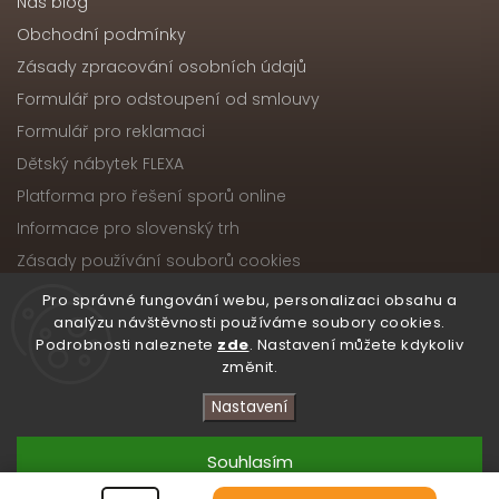
Náš blog
Obchodní podmínky
Zásady zpracování osobních údajů
Formulář pro odstoupení od smlouvy
Formulář pro reklamaci
Dětský nábytek FLEXA
Platforma pro řešení sporů online
Informace pro slovenský trh
Zásady používání souborů cookies
Pro správné fungování webu, personalizaci obsahu a
analýzu návštěvnosti používáme soubory cookies.
Podrobnosti naleznete
zde
. Nastavení můžete kdykoliv
Copyright 2026
Nábytek ATIKA, s.r.o.
. Všechna práva
změnit.
vyhrazena.
Upravit nastavení cookies
Nastavení
Vytvořil
Shoptet
| Design
Shoptak.cz
Souhlasím