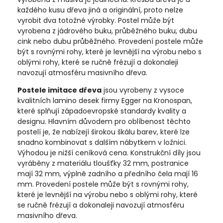
každého kusu dřeva jiná a originální, proto nelze
vyrobit dva totožné výrobky. Postel může být
vyrobena z jádrového buku, průběžného buku, dubu
cink nebo dubu průběžného. Provedení postele může
být s rovnými rohy, které je levnější na výrobu nebo s
oblými rohy, které se ručně frézují a dokonaleji
navozují atmosféru masivního dřeva.
Postele imitace dřeva
jsou vyrobeny z vysoce
kvalitních lamino desek firmy Egger na Kronospan,
které splňují západoevropské standardy kvality a
designu. Hlavním důvodem pro oblíbenost těchto
postelí je, že nabízejí širokou škálu barev, které lze
snadno kombinovat s dalším nábytkem v ložnici.
Výhodou je nižší ceníková cena. Konstrukční díly jsou
vyráběny z materiálu tloušťky 32 mm, postranice
mají 32 mm, výplně zadního a předního čela mají 16
mm. Provedení postele může být s rovnými rohy,
které je levnější na výrobu nebo s oblými rohy, které
se ručně frézují a dokonaleji navozují atmosféru
masivního dřeva.