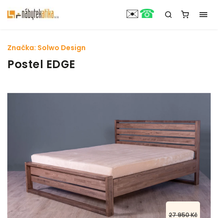
☎
✉️
Značka:
Solwo Design
Postel EDGE
27 950 Kč