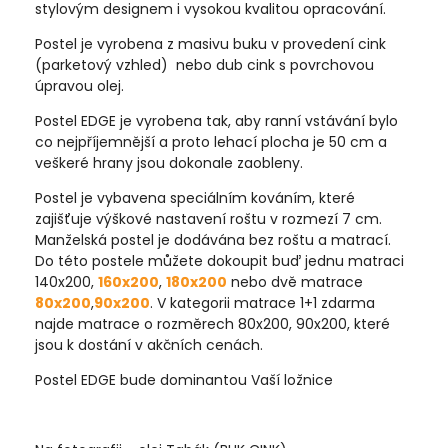
stylovým designem i vysokou kvalitou opracování.
Postel je vyrobena z masivu buku v provedení cink
(parketový vzhled) nebo dub cink s povrchovou
úpravou olej.
Postel EDGE je vyrobena tak, aby ranní vstávání bylo
co nejpříjemnější a proto lehací plocha je 50 cm a
veškeré hrany jsou dokonale zaobleny.
Postel je vybavena speciálním kováním, které
zajišťuje výškové nastavení roštu v rozmezí 7 cm.
Manželská postel je dodávána bez roštu a matrací.
Do této postele můžete dokoupit buď jednu matraci
140x200,
160x200
,
180x200
nebo dvě matrace
80x200
,
90x200
. V kategorii matrace 1+1 zdarma
najde matrace o rozměrech 80x200, 90x200, které
jsou k dostání v akčních cenách.
Postel EDGE bude dominantou Vaší ložnice