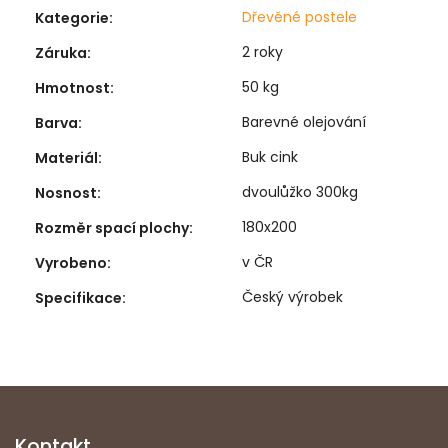
Dřevěné postele
Kategorie
:
2 roky
Záruka
:
50 kg
Hmotnost
:
Barevné olejování
Barva
:
Buk cink
Materiál
:
dvoulůžko 300kg
Nosnost
:
180x200
Rozměr spací plochy
:
v ČR
Vyrobeno
:
Český výrobek
Specifikace
:
Kontakt