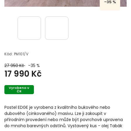
–35 %
Kód:
PM101/V
27 950 Kč
–35 %
17 990 Kč
Vyrobeno v
ČR
Postel EDGE je vyrobena z kvalitního bukového nebo
dubového (cinkovaného) masivu. Lze ji zakoupit v
přírodním provedení nebo může být povrchově upravena
do mnoha barevných odstínů. Vystavený kus - olej Tabák