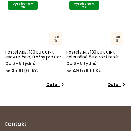
Vyrobeno v
Vyrobeno v
ČR
ČR
–30
–30
%
%
0 BUK CINK -
Postel ARIA 180 BUK CINK -
Postel ARIA 180 BUK
úložný prostor
čelouněné čelo rozšířené,
čelouněné čelo roz
kovová podnož
úložný prostor
ů
Do 6 - 8 týdnů
Do 6 - 8 týdnů
Kč
49 579,61 Kč
51 961,93 Kč
od
od
Detail
Detail
Kontakt