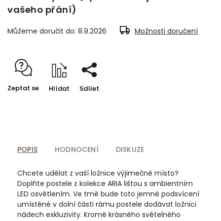
vašeho přání)
Můžeme doručit do:
8.9.2026
Možnosti doručení
Zeptat se
Hlídat
Sdílet
POPIS
HODNOCENÍ
DISKUZE
Chcete udělat z vaší ložnice výjimečné místo?
Doplňte postele z kolekce ARIA lištou s ambientním
LED osvětlením. Ve tmě bude toto jemné podsvícení
umístěné v dolní části rámu postele dodávat ložnici
nádech exkluzivity. Kromě krásného světelného