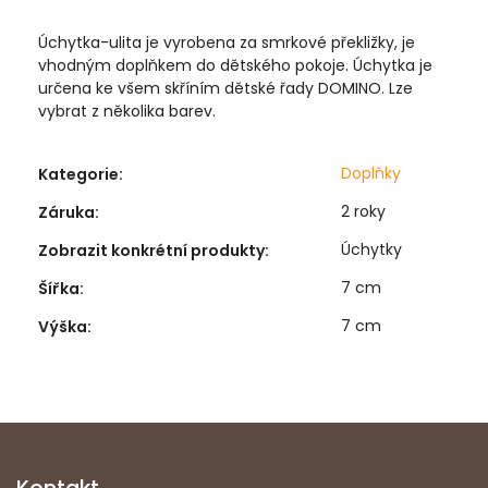
Úchytka-ulita je vyrobena za smrkové překližky, je
vhodným doplňkem do dětského pokoje. Úchytka je
určena ke všem skříním dětské řady DOMINO. Lze
vybrat z několika barev.
Doplňky
Kategorie
:
2 roky
Záruka
:
Úchytky
Zobrazit konkrétní produkty
:
7 cm
Šířka
:
7 cm
Výška
: