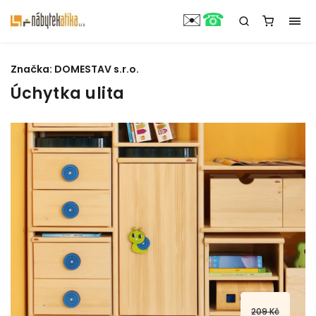
☎
✉️
Značka:
DOMESTAV s.r.o.
Úchytka ulita
209 Kč