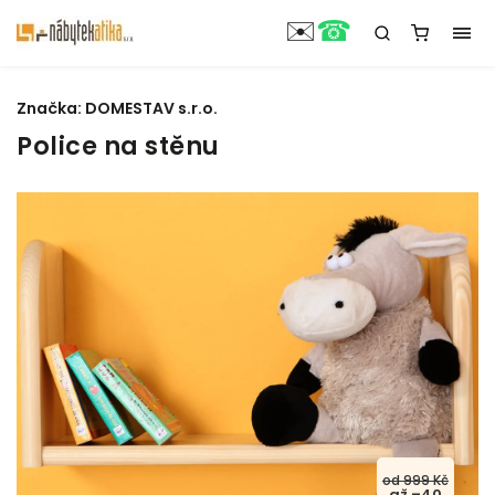
☎
✉️
Značka:
DOMESTAV s.r.o.
Police na stěnu
od 999 Kč
až –40