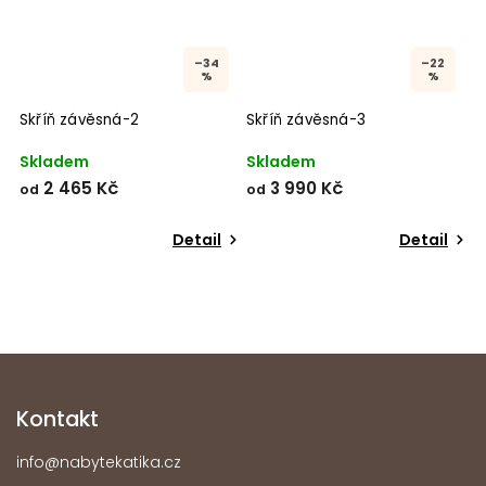
–34
–22
%
%
Skříň závěsná-2
Skříň závěsná-3
S
Skladem
Skladem
D
o
2 465 Kč
3 990 Kč
od
od
p
o
Detail
Detail
Kontakt
info
@
nabytekatika.cz