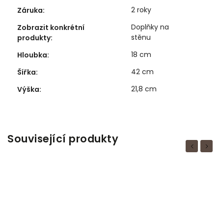
2 roky
Záruka
:
Doplňky na
Zobrazit konkrétní
stěnu
produkty
:
18 cm
Hloubka
:
42 cm
Šířka
:
21,8 cm
Výška
:
Související produkty
Previous
Next