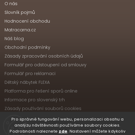
O nás
Slovník pojmů
Hodnocení obchodu
Matracarna.cz
Náš blog
Obchodní podmínky
Zásady zpracování osobních údajů
Formulář pro odstoupení od smlouvy
Formulář pro reklamaci
Dětský nábytek FLEXA
Platforma pro řešení sporů online
Informace pro slovenský trh
Zásady používání souborů cookies
Pro správné fungování webu, personalizaci obsahu a
analýzu návštěvnosti používáme soubory cookies.
Podrobnosti naleznete
zde
. Nastavení můžete kdykoliv
Copyright 2026
Nábytek ATIKA, s.r.o.
. Všechna práva