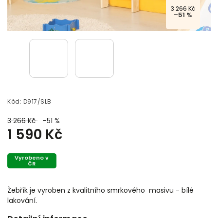
3 266 Kč
–51 %
Kód:
D917/SLB
3 266 Kč
–51 %
1 590 Kč
Vyrobeno v
ČR
Žebřík je vyroben z kvalitního smrkového masivu - bílé
lakování.