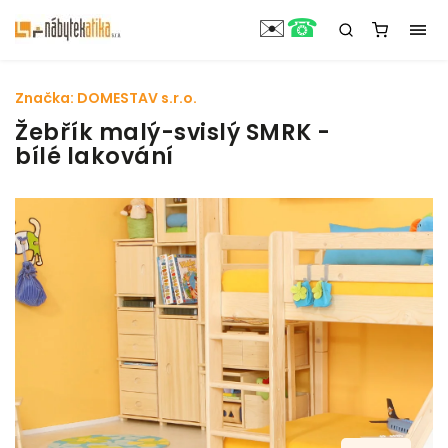
☎
✉️
Značka:
DOMESTAV s.r.o.
Žebřík malý-svislý SMRK -
bílé lakování