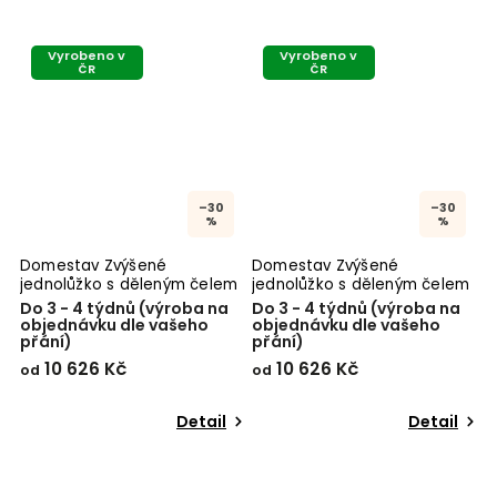
Vyrobeno v
Vyrobeno v
ČR
ČR
–30
–30
%
%
Domestav Zvýšené
Domestav Zvýšené
Z
jednolůžko s děleným čelem
jednolůžko s děleným čelem
levé 90x200
pravé 90x200
Do 3 - 4 týdnů (výroba na
Do 3 - 4 týdnů (výroba na
D
objednávku dle vašeho
objednávku dle vašeho
o
přání)
přání)
10 626 Kč
10 626 Kč
od
od
Detail
Detail