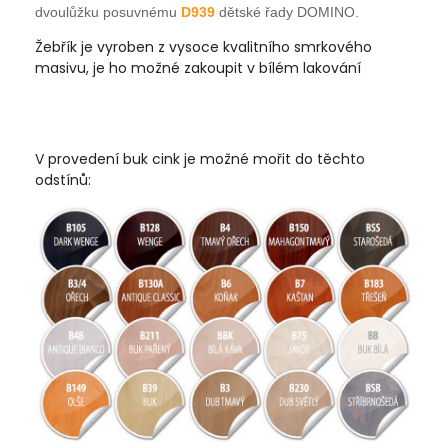
dvoulůžku posuvnému
D939
dětské řady DOMINO.
Žebřík je vyroben z vysoce kvalitního smrkového
masivu, je ho možné zakoupit v bílém lakování
V provedení buk cink je možné mořit do těchto
odstínů: