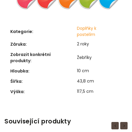
Doplňky k
Kategorie
:
postelím
2 roky
Záruka
:
Zobrazit konkrétní
Žebříky
produkty
:
10 cm
Hloubka
:
43,8 cm
Šířka
:
117,5 cm
Výška
:
Související produkty
Previous
Next