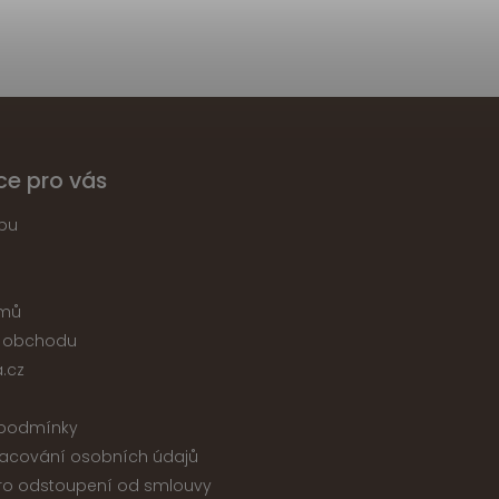
ce pro vás
pu
jmů
 obchodu
.cz
podmínky
acování osobních údajů
ro odstoupení od smlouvy