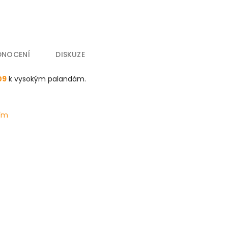
DNOCENÍ
DISKUZE
09
k vysokým palandám.
lím