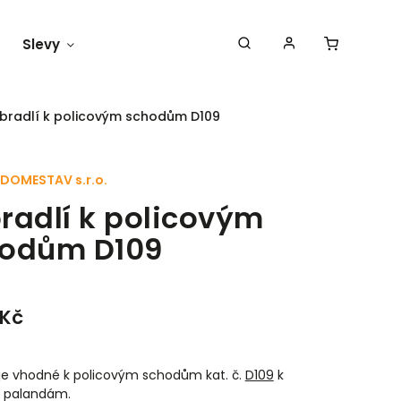
Slevy
Náš blog
bradlí k policovým schodům D109
DOMESTAV s.r.o.
radlí k policovým
odům D109
 Kč
 je vhodné k policovým schodům kat. č.
D109
k
 palandám.