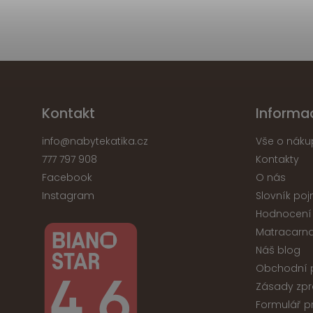
Kontakt
Informa
info
@
nabytekatika.cz
Vše o náku
777 797 908
Kontakty
Facebook
O nás
Instagram
Slovník po
Hodnocení
Matracarna
Náš blog
Obchodní 
Zásady zpr
Formulář p