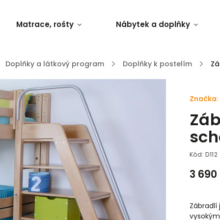
Matrace, rošty
Nábytek a doplňky
Doplňky a látkový program
/
Doplňky k postelím
/
Zá
Značka:
Záb
sch
Kód:
D112
3 690
Zábradlí
vysokým