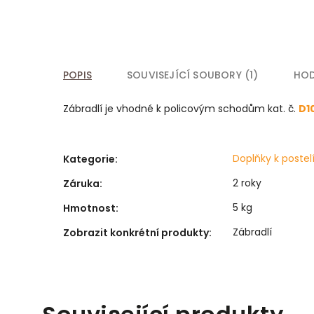
POPIS
SOUVISEJÍCÍ SOUBORY (1)
HO
Zábradlí je vhodné k policovým schodům kat. č.
D1
Doplňky k poste
Kategorie
:
2 roky
Záruka
:
5 kg
Hmotnost
:
Zábradlí
Zobrazit konkrétní produkty
: