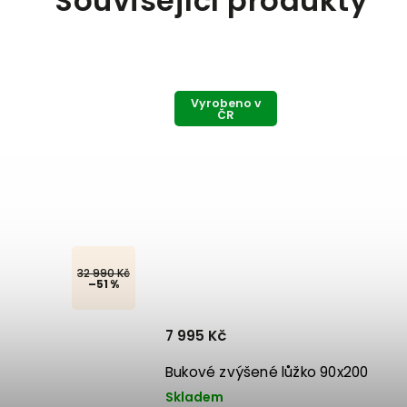
Související produkty
Vyrobeno v
ČR
32 990 Kč
–51 %
7 995 Kč
Bukové zvýšené lůžko 90x200
Skladem