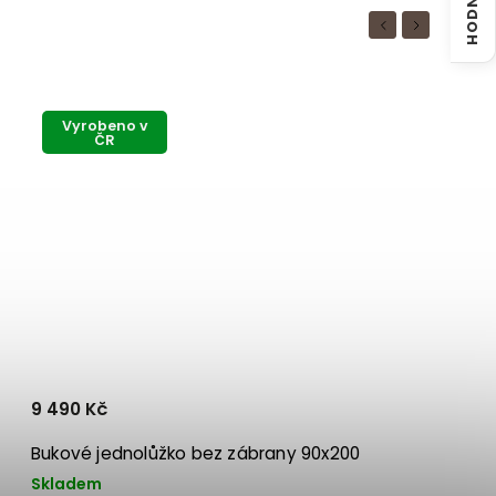
Previous
Next
Vyrobeno v
ČR
9 490 Kč
Bukové jednolůžko bez zábrany 90x200
Skladem