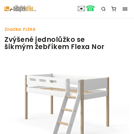
☎
✉️
Značka:
FLEXA
Zvýšené jednolůžko se
šikmým žebříkem Flexa Nor