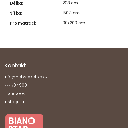
208 cm
Délka
:
150,3 cm
Šířka
:
90x200 cm
Pro matraci
:
Kontakt
info
@
nabytekatika.cz
777 797 908
Facebook
Instagram