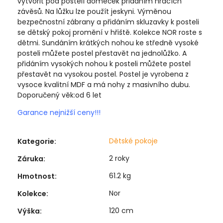
vytvořit pod postelí domeček přidáním hracích
závěsů. Na lůžku lze použít jeskyni. Výměnou
bezpečnostní zábrany a přidáním skluzavky k posteli
se dětský pokoj promění v hřiště. Kolekce NOR roste s
dětmi. Sundáním krátkých nohou ke středně vysoké
posteli můžete postel přestavět na jednolůžko. A
přidáním vysokých nohou k posteli můžete postel
přestavět na vysokou postel. Postel je vyrobena z
vysoce kvalitní MDF a má nohy z masivního dubu.
Doporučený věk:od 6 let
Garance nejnižší ceny!!!
Dětské pokoje
Kategorie
:
2 roky
Záruka
:
61.2 kg
Hmotnost
:
Nor
Kolekce
:
120 cm
Výška
: