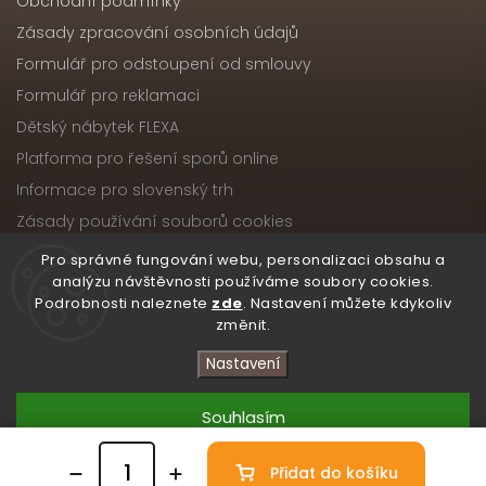
Obchodní podmínky
Zásady zpracování osobních údajů
Formulář pro odstoupení od smlouvy
Formulář pro reklamaci
Dětský nábytek FLEXA
Platforma pro řešení sporů online
Informace pro slovenský trh
Zásady používání souborů cookies
Pro správné fungování webu, personalizaci obsahu a
analýzu návštěvnosti používáme soubory cookies.
Podrobnosti naleznete
zde
. Nastavení můžete kdykoliv
Copyright 2026
Nábytek ATIKA, s.r.o.
. Všechna práva
změnit.
vyhrazena.
Upravit nastavení cookies
Nastavení
Vytvořil
Shoptet
| Design
Shoptak.cz
Souhlasím
Přidat do košíku
Odmítnout
/* Skryté zobrazení obou ikon na počítači */ .atika-