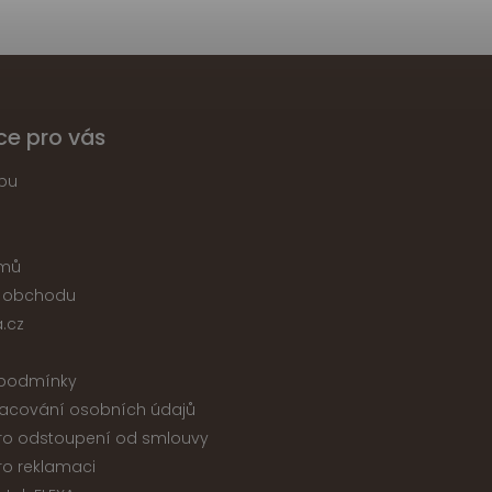
ce pro vás
pu
jmů
 obchodu
.cz
podmínky
acování osobních údajů
ro odstoupení od smlouvy
ro reklamaci