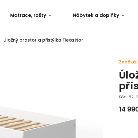
Matrace, rošty
Nábytek a doplňky
Úložný prostor a přistýlka Flexa Nor
Značka:
Úlo
při
Kód:
82-
14 99