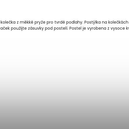
 kolečka z měkké pryže pro tvrdé podlahy. Postýlka na kolečkách
raček použijte zásuvky pod postelí. Postel je vyrobena z vysoce 