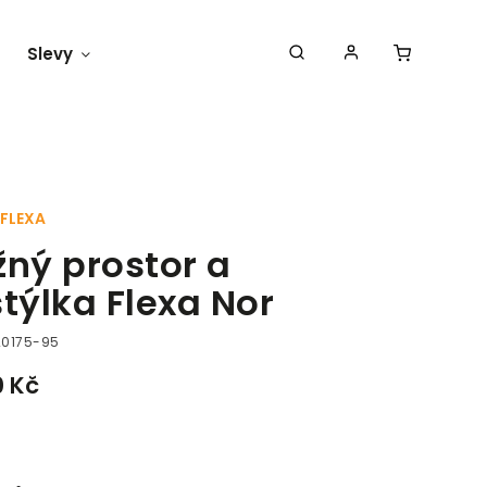
Slevy
Náš blog
FLEXA
žný prostor a
stýlka Flexa Nor
20175-95
0 Kč