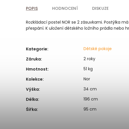
POPIS
HODNOCENÍ
DISKUZE
Rozkládací postel NOR se 2 zásuvkami. Postýlka má
přespání. K uložení dětského ložního prádla nebo h
Dětské pokoje
Kategorie
:
2 roky
Záruka
:
51 kg
Hmotnost
:
Nor
Kolekce
:
34 cm
Výška
:
196 cm
Délka
:
95 cm
Šířka
: