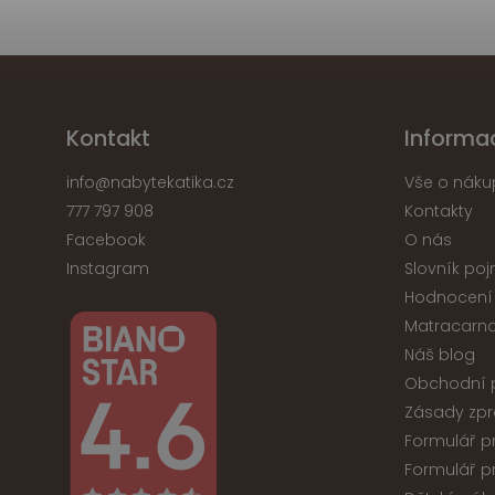
Kontakt
Informa
info
@
nabytekatika.cz
Vše o náku
777 797 908
Kontakty
Facebook
O nás
Instagram
Slovník po
Hodnocení
Matracarna
Náš blog
Obchodní 
Zásady zpr
Formulář p
Formulář p