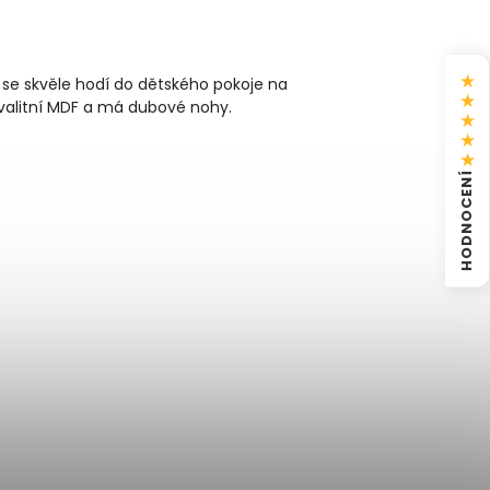
★
 se skvěle hodí do dětského pokoje na
★
kvalitní MDF a má dubové nohy.
★
★
★
HODNOCENÍ