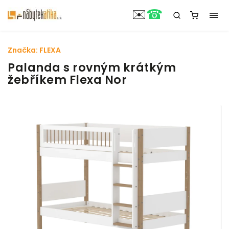
☎
✉️
Značka:
FLEXA
Palanda s rovným krátkým
žebříkem Flexa Nor