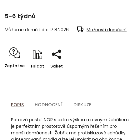
5-6 týdnů
Můžeme doručit do:
17.8.2026
Možnosti doručení
Zeptat se
Hlídat
Sdílet
POPIS
HODNOCENÍ
DISKUZE
Patrová postel NOR s extra výškou a rovným žebříkem
je perfektním prostorově úsporným řešením pro
menší domácnosti. Žebřík má protiskluzové schůdky
a integrovaná madla a lze jej umístit na oba konce