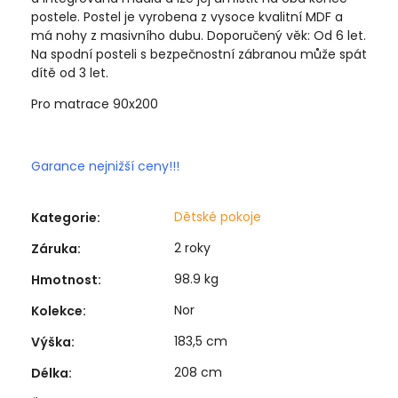
postele. Postel je vyrobena z vysoce kvalitní MDF a
má nohy z masivního dubu. Doporučený věk: Od 6 let.
Na spodní posteli s bezpečnostní zábranou může spát
dítě od 3 let.
Pro matrace 90x200
Garance nejnižší ceny!!!
Dětské pokoje
Kategorie
:
2 roky
Záruka
:
98.9 kg
Hmotnost
:
Nor
Kolekce
:
183,5 cm
Výška
:
208 cm
Délka
: