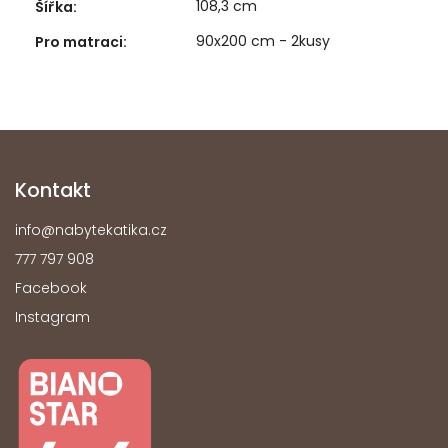
108,3 cm
Šířka
:
90x200 cm - 2kusy
Pro matraci
:
Kontakt
info
@
nabytekatika.cz
777 797 908
Facebook
Instagram