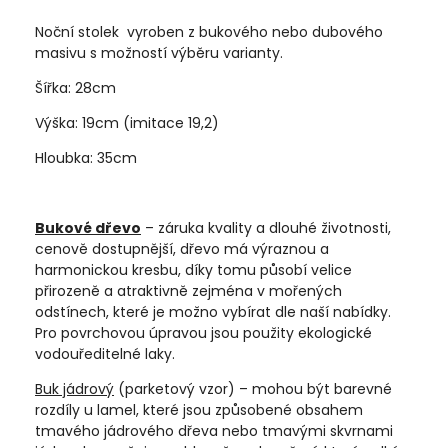
Noční stolek vyroben z bukového nebo dubového
masivu s možností výběru varianty.
Šířka: 28cm
Výška: 19cm (imitace 19,2)
Hloubka: 35cm
Bukové dřevo
– záruka kvality a dlouhé životnosti,
cenově dostupnější, dřevo má výraznou a
harmonickou kresbu, díky tomu působí velice
přirozeně a atraktivně zejména v mořených
odstínech, které je možno vybírat dle naší nabídky.
Pro povrchovou úpravou jsou použity ekologické
vodouředitelné laky.
Buk jádrový
(parketový vzor) – mohou být barevné
rozdíly u lamel, které jsou způsobené obsahem
tmavého jádrového dřeva nebo tmavými skvrnami