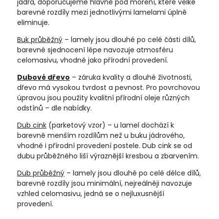
jádra, doporučujeme hlavně pod moření, které velké
barevné rozdíly mezi jednotlivými lamelami úplně
eliminuje.
Buk průběžný
– lamely jsou dlouhé po celé části dílů,
barevné sjednocení lépe navozuje atmosféru
celomasivu, vhodné jako přírodní provedení.
Dubové dřevo
– záruka kvality a dlouhé životnosti,
dřevo má vysokou tvrdost a pevnost. Pro povrchovou
úpravou jsou použity kvalitní přírodní oleje různých
odstínů – dle nabídky.
Dub cink
(parketový vzor) – u lamel dochází k
barevně menším rozdílům než u buku jádrového,
vhodné i přírodní provedení postele. Dub cink se od
dubu průběžného liší výraznější kresbou a zbarvením.
Dub průběžný
– lamely jsou dlouhé po celé délce dílů,
barevné rozdíly jsou minimální, nejreálněji navozuje
vzhled celomasivu, jedná se o nejluxusnější
provedení.