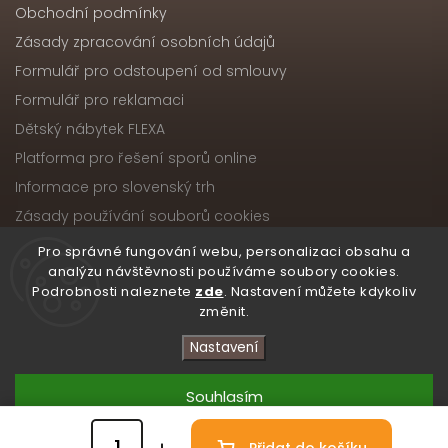
Obchodní podmínky
Zásady zpracování osobních údajů
Formulář pro odstoupení od smlouvy
Formulář pro reklamaci
Dětský nábytek FLEXA
Platforma pro řešení sporů online
Informace pro slovenský trh
Zásady používání souborů cookies
Pro správné fungování webu, personalizaci obsahu a
analýzu návštěvnosti používáme soubory cookies.
Podrobnosti naleznete
zde
. Nastavení můžete kdykoliv
Copyright 2026
Nábytek ATIKA, s.r.o.
. Všechna práva
změnit.
vyhrazena.
Upravit nastavení cookies
Nastavení
Vytvořil
Shoptet
| Design
Shoptak.cz
Souhlasím
Přidat do košíku