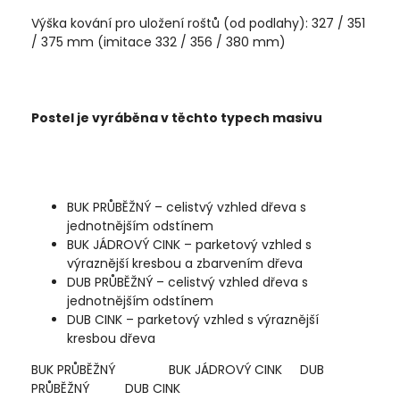
Výška kování pro uložení roštů (od podlahy): 327 / 351
/ 375 mm (imitace 332 / 356 / 380 mm)
Postel je vyráběna v těchto typech masivu
BUK PRŮBĚŽNÝ – celistvý vzhled dřeva s
jednotnějším odstínem
BUK JÁDROVÝ CINK – parketový vzhled s
výraznější kresbou a zbarvením dřeva
DUB PRŮBĚŽNÝ – celistvý vzhled dřeva s
jednotnějším odstínem
DUB CINK – parketový vzhled s výraznější
kresbou dřeva
BUK PRŮBĚŽNÝ BUK JÁDROVÝ CINK DUB
PRŮBĚŽNÝ DUB CINK