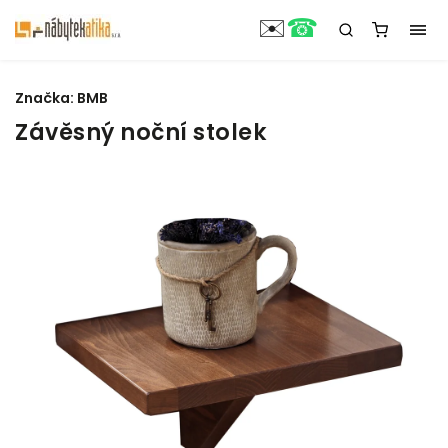
☎
✉️
Značka:
BMB
Závěsný noční stolek