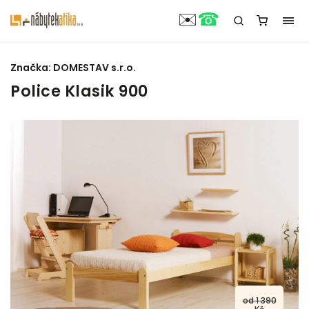
☎
✉️
Značka:
DOMESTAV s.r.o.
Police Klasik 900
od 1 390