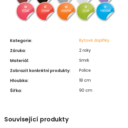
Bytové doplňky
Kategorie
:
2 roky
Záruka
:
Smrk
Materiál
:
Police
Zobrazit konkrétní produkty
:
18 cm
Hloubka
:
90 cm
Šířka
:
Související produkty