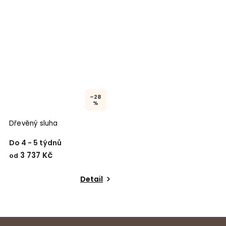
–28
%
Dřevěný sluha
Do 4 - 5 týdnů
3 737 Kč
od
Detail