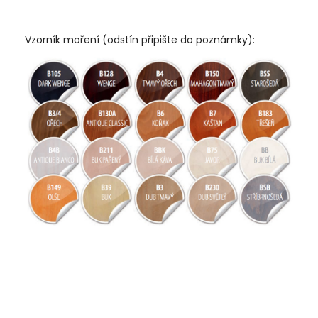
Vzorník moření (odstín připište do poznámky):