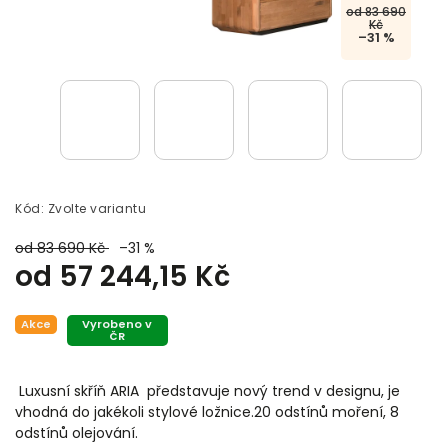
od 83 690
Kč
–31 %
Kód:
Zvolte variantu
od 83 690 Kč
–31 %
od
57 244,15 Kč
Akce
Vyrobeno v
ČR
Luxusní skříň ARIA představuje nový trend v designu, je
vhodná do jakékoli stylové ložnice.20 odstínů moření, 8
odstínů olejování.