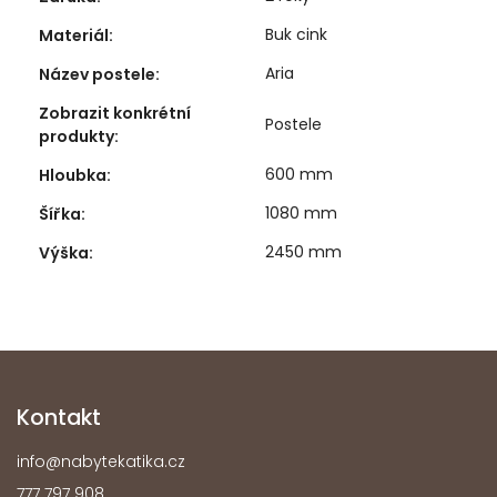
Buk cink
Materiál
:
Aria
Název postele
:
Zobrazit konkrétní
Postele
produkty
:
600 mm
Hloubka
:
1080 mm
Šířka
:
2450 mm
Výška
:
Kontakt
info
@
nabytekatika.cz
777 797 908