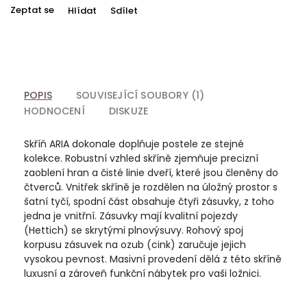
Zeptat se
Hlídat
Sdílet
POPIS
SOUVISEJÍCÍ SOUBORY (1)
HODNOCENÍ
DISKUZE
Skříň ARIA dokonale doplňuje postele ze stejné
kolekce. Robustní vzhled skříně zjemňuje precizní
zaoblení hran a čisté linie dveří, které jsou členěny do
čtverců. Vnitřek skříně je rozdělen na úložný prostor s
šatní tyčí, spodní část obsahuje čtyři zásuvky, z toho
jedna je vnitřní. Zásuvky mají kvalitní pojezdy
(Hettich) se skrytými plnovýsuvy. Rohový spoj
korpusu zásuvek na ozub (cink) zaručuje jejich
vysokou pevnost. Masivní provedení dělá z této skříně
luxusní a zároveň funkční nábytek pro vaši ložnici.