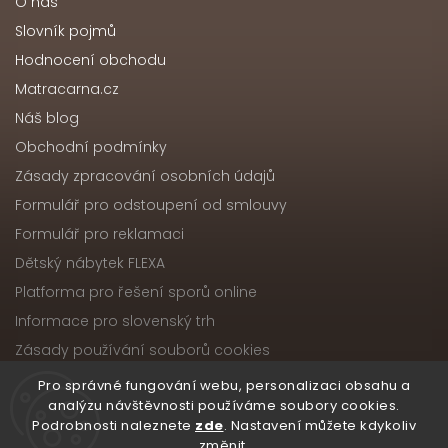
O nás
Slovník pojmů
Hodnocení obchodu
Matracarna.cz
Náš blog
Obchodní podmínky
Zásady zpracování osobních údajů
Formulář pro odstoupení od smlouvy
Formulář pro reklamaci
Dětský nábytek FLEXA
Platforma pro řešení sporů online
Informace pro slovenský trh
Zásady používání souborů cookies
Pro správné fungování webu, personalizaci obsahu a
analýzu návštěvnosti používáme soubory cookies.
Podrobnosti naleznete
zde
. Nastavení můžete kdykoliv
Copyright 2026
Nábytek ATIKA, s.r.o.
. Všechna práva
změnit.