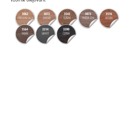
Vzorník olejování: