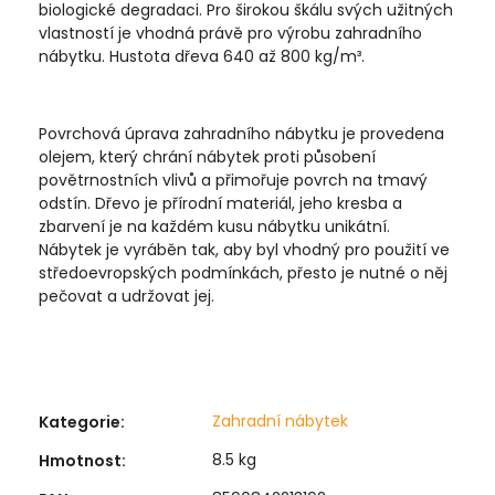
biologické degradaci. Pro širokou škálu svých užitných
vlastností je vhodná právě pro výrobu zahradního
nábytku. Hustota dřeva 640 až 800 kg/m³.
Povrchová úprava zahradního nábytku je provedena
olejem, který chrání nábytek proti působení
povětrnostních vlivů a přimořuje povrch na tmavý
odstín. Dřevo je přírodní materiál, jeho kresba a
zbarvení je na každém kusu nábytku unikátní.
Nábytek je vyráběn tak, aby byl vhodný pro použití ve
středoevropských podmínkách, přesto je nutné o něj
pečovat a udržovat jej.
Zahradní nábytek
Kategorie
:
8.5 kg
Hmotnost
: