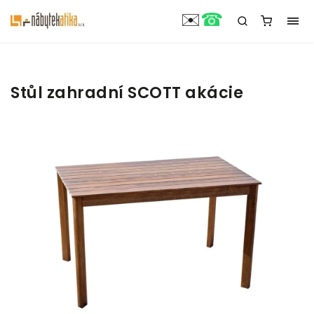
☎
✉️
Stůl zahradní SCOTT akácie