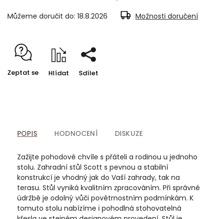
Můžeme doručit do:
18.8.2026
Možnosti doručení
Zeptat se
Hlídat
Sdílet
POPIS
HODNOCENÍ
DISKUZE
Zažijte pohodové chvíle s přáteli a rodinou u jednoho
stolu. Zahradní stůl Scott s pevnou a stabilní
konstrukcí je vhodný jak do Vaší zahrady, tak na
terasu. Stůl vyniká kvalitním zpracováním. Při správné
údržbě je odolný vůči povětrnostním podmínkám. K
tomuto stolu nabízíme i pohodlná stohovatelná
křesla ve stejném designovém provedení. Stůl je