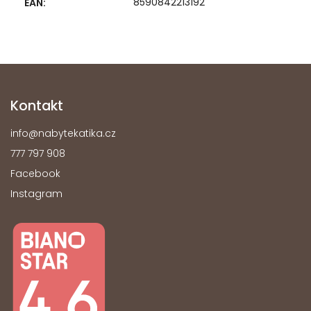
8590842213192
EAN
:
Kontakt
info
@
nabytekatika.cz
777 797 908
Facebook
Instagram