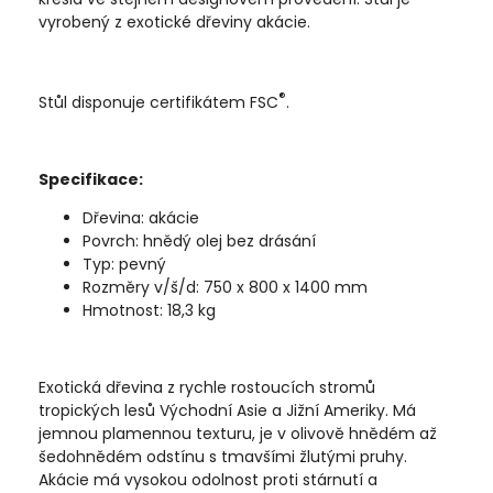
vyrobený z exotické dřeviny akácie.
®
Stůl disponuje certifikátem FSC
.
Specifikace:
Dřevina: akácie
Povrch: hnědý olej bez drásání
Typ: pevný
Rozměry v/š/d: 750 x 800 x 1400 mm
Hmotnost: 18,3 kg
Exotická dřevina z rychle rostoucích stromů
tropických lesů Východní Asie a Jižní Ameriky. Má
jemnou plamennou texturu, je v olivově hnědém až
šedohnědém odstínu s tmavšími žlutými pruhy.
Akácie má vysokou odolnost proti stárnutí a