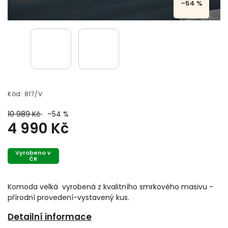
–54 %
Kód:
817/V
10 989 Kč
–54 %
4 990 Kč
Vyrobeno v
ČR
Komoda velká vyrobená z kvalitního smrkového masivu -
přírodní provedení-vystavený kus.
Detailní informace