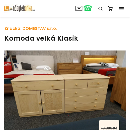
☎
✉️
Značka:
DOMESTAV s.r.o.
Komoda velká Klasik
10 989 Kč