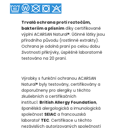
Trvalá ochrana proti roztočům,
bakteriím a plísním
díky certifikované
výplni ACARSAN Natural®. Účinné látky jsou
přírodního původu (rostlinné extrakty).
Ochrana je odolná praní po celou dobu
životnosti přikrývky, úspěšně laboratorně
testováno na 20 praní.
Výrobky s funkční ochranou ACARSAN
Natural® byly testovány, certifikovány a
doporučneny pro alergiky u těchto
zkušebních a certifikačních
institucí:
British Allergy Foundation
,
španělská alergologická a imunologická
společnost
SEIAC
a francouzská
laboratoř
TEC
. Certifikace u těchto
nezávislých autorizovaných společností