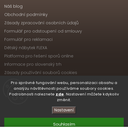
Náš blog
Obchodní podmínky
Zásady zpracování osobních údajů
Formulář pro odstoupení od smlouvy
Formulář pro reklamaci
Dětský nábytek FLEXA
Platforma pro řešení sporů online
Informace pro slovenský trh
Zásady používání souborů cookies
Pro správné fungování webu, personalizaci obsahu a
analýzu návštěvnosti používáme soubory cookies.
Podrobnosti naleznete
zde
. Nastavení můžete kdykoliv
Copyright 2026
Nábytek ATIKA, s.r.o.
. Všechna práva
změnit.
vyhrazena.
Upravit nastavení cookies
Nastavení
Vytvořil
Shoptet
| Design
Shoptak.cz
Souhlasím