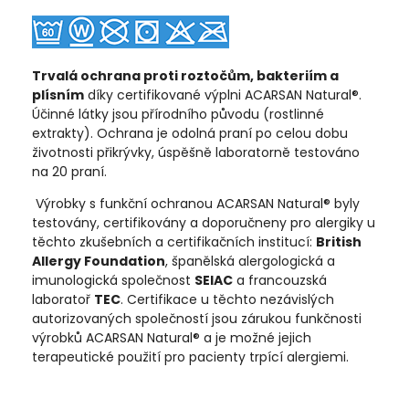
Trvalá ochrana proti roztočům, bakteriím a
plísním
díky certifikované výplni ACARSAN Natural®.
Účinné látky jsou přírodního původu (rostlinné
extrakty). Ochrana je odolná praní po celou dobu
životnosti přikrývky, úspěšně laboratorně testováno
na 20 praní.
Výrobky s funkční ochranou ACARSAN Natural® byly
testovány, certifikovány a doporučneny pro alergiky u
těchto zkušebních a certifikačních institucí:
British
Allergy Foundation
, španělská alergologická a
imunologická společnost
SEIAC
a francouzská
laboratoř
TEC
. Certifikace u těchto nezávislých
autorizovaných společností jsou zárukou funkčnosti
výrobků ACARSAN Natural® a je možné jejich
terapeutické použití pro pacienty trpící alergiemi.