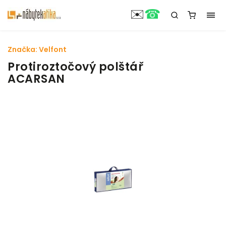
☎
✉️
Značka:
Velfont
Protiroztočový polštář
ACARSAN