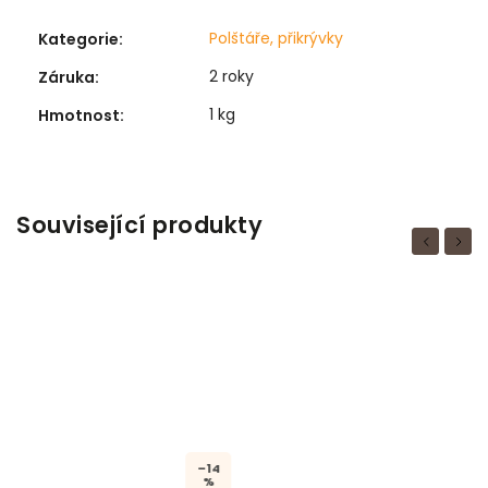
Polštáře, přikrývky
Kategorie
:
2 roky
Záruka
:
1 kg
Hmotnost
:
Související produkty
Previous
Next
–14
%