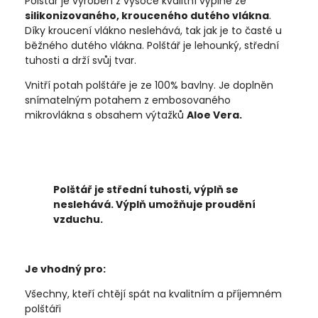
Polštář je vyroben z vysoce kvalitní výplně ze
silikonizovaného, krouceného dutého vlákna
.
Díky kroucení vlákno neslehává, tak jak je to časté u
běžného dutého vlákna. Polštář je lehounký, střední
tuhosti a drží svůj tvar.
Vnitří potah polštáře je ze 100% bavlny. Je doplněn
snímatelným potahem z embosovaného
mikrovlákna s obsahem výtažků
Aloe Vera.
P
olštář je střední tuhosti, výplň se
neslehává. Výplň umožňuje proudění
vzduchu.
Je vhodný pro:
Všechny, kteří chtějí spát na kvalitním a příjemném
polštáři