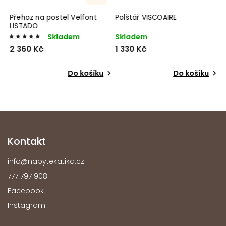
Přehoz na postel Velfont
Polštář VISCOAIRE
T
LISTADO
V
Skladem
Skladem
D
2 360 Kč
1 330 Kč
2
Do košíku
Do košíku
Kontakt
info
@
nabytekatika.cz
777 797 908
Facebook
Instagram