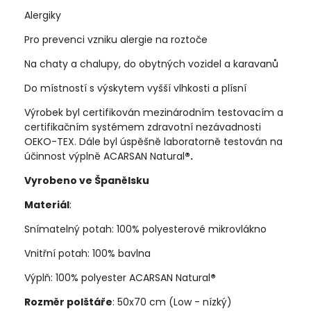
Alergiky
Pro prevenci vzniku alergie na roztoče
Na chaty a chalupy, do obytných vozidel a karavanů
Do místností s výskytem vyšší vlhkosti a plísní
Výrobek byl certifikován mezinárodním testovacím a
certifikačním systémem zdravotní nezávadnosti
OEKO-TEX. Dále byl úspěšně laboratorně testován na
účinnost výplně ACARSAN Natural
®.
Vyrobeno ve Španělsku
Materiál
:
Snímatelný potah: 100% polyesterové mikrovlákno
Vnitřní potah: 100% bavlna
Výplň: 100% polyester ACARSAN Natural
®
Rozměr polštáře
: 50x70 cm (Low - nízký)