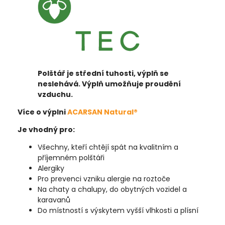
P
olštář je střední tuhosti, výplň se
neslehává. Výplň umožňuje proudění
vzduchu.
Více o výplni
ACARSAN Natural®
Je vhodný pro:
Všechny, kteří chtějí spát na kvalitním a
příjemném polštáři
Alergiky
Pro prevenci vzniku alergie na roztoče
Na chaty a chalupy, do obytných vozidel a
karavanů
Do místností s výskytem vyšší vlhkosti a plísní