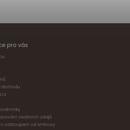
ce pro vás
pu
jmů
 obchodu
.cz
podmínky
acování osobních údajů
ro odstoupení od smlouvy