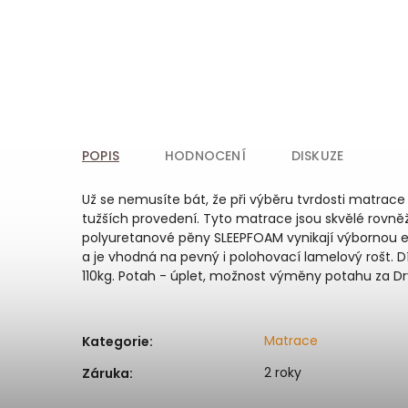
POPIS
HODNOCENÍ
DISKUZE
Už se nemusíte bát, že při výběru tvrdosti matrace
tužších provedení. Tyto matrace jsou skvělé rovněž 
polyuretanové pěny SLEEPFOAM vynikají výbornou el
a je vhodná na pevný i polohovací lamelový rošt. D
110kg. Potah - úplet, možnost výměny potahu za D
Matrace
Kategorie
:
2 roky
Záruka
: