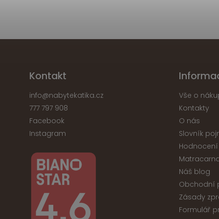
Kontakt
Informa
info
@
nabytekatika.cz
Vše o náku
777 797 908
Kontakty
Facebook
O nás
Instagram
Slovník po
Hodnocení
Matracarna
Náš blog
Obchodní 
Zásady zpr
Formulář p