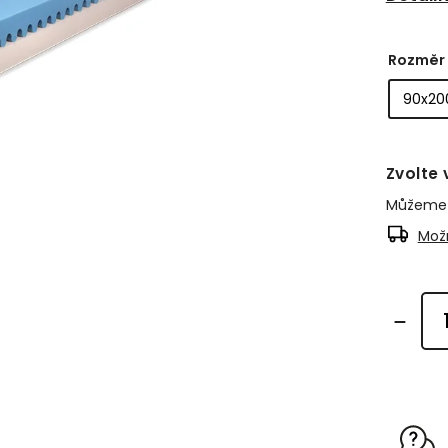
Rozměr
Zvolte 
Můžeme d
Možn