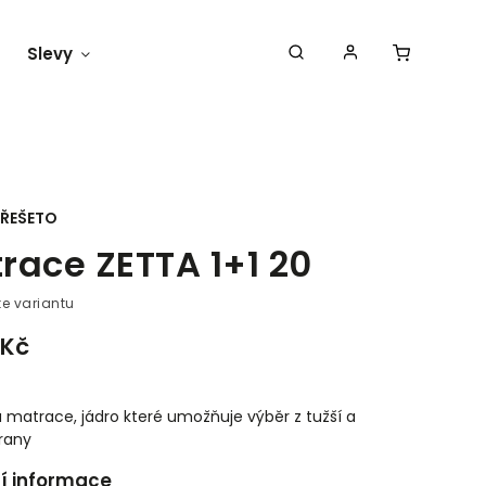
Slevy
Náš blog
ŘEŠETO
race ZETTA 1+1 20
te variantu
 Kč
 matrace, jádro které umožňuje výběr z tužší a
rany
ní informace