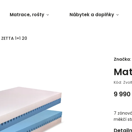
Matrace, rošty
Nábytek a doplňky
ZETTA 1+1 20
Značka:
Mat
Kód:
Zvol
9 990
7 zónová
měkčí st
Detail