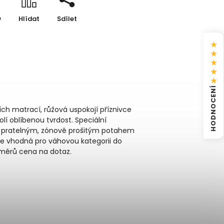
e
Hlídat
Sdílet
★
★
★
★
★
HODNOCENÍ
ích matrací, růžová uspokojí příznivce
lí oblíbenou tvrdost. Speciální
ena pratelným, zónově prošitým potahem
 je vhodná pro váhovou kategorii do
ozměrů cena na dotaz.