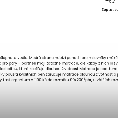
Zeptat s
 šlápnete vedle. Modrá strana nabízí pohodlí pro milovníky měkč
pro páry – partneři mají totožné matrace, ale každý z nich si zvo
asticitou, která zajišťuje dlouhou životnost Matrace je opatř
íky použití kvalitních pěn zaručuje matrace dlouhou životnost a
ry fast argentum = 1100 Kč do rozměru 90x200/pár, u větších r