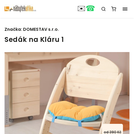
☎
✉️
Značka:
DOMESTAV s.r.o.
Sedák na Kláru 1
od 390 Kč