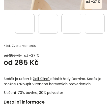
až –27 %
Kód:
Zvolte variantu
od 390 Kč
až –27 %
od
285 Kč
Sedák je určen k
židli Klára1
dětské řady Domino. Sedák je
možné zakoupit v mnoha barevných provedeních.
Složení: 70% bavlna, 30% polyester
Detailní informace