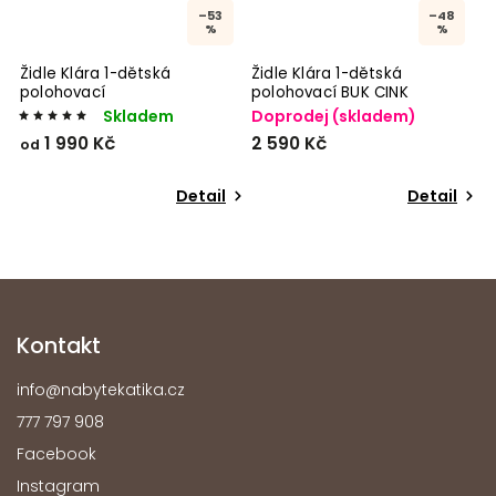
–53
–48
%
%
Židle Klára 1-dětská
Židle Klára 1-dětská
polohovací
polohovací BUK CINK
Skladem
Doprodej (skladem)
1 990 Kč
2 590 Kč
od
Detail
Detail
Kontakt
info
@
nabytekatika.cz
777 797 908
Facebook
Instagram