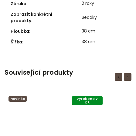
2 roky
Záruka
:
Zobrazit konkrétní
Sedáky
produkty
:
38 cm
Hloubka
:
38 cm
Šířka
:
Související produkty
Previous
Next
Novinka
Vyrobeno v
ČR