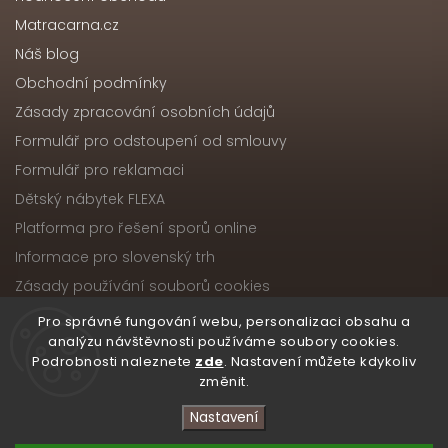
Matracarna.cz
Náš blog
Obchodní podmínky
Zásady zpracování osobních údajů
Formulář pro odstoupení od smlouvy
Formulář pro reklamaci
Dětský nábytek FLEXA
Platforma pro řešení sporů online
Informace pro slovenský trh
Zásady používání souborů cookies
Pro správné fungování webu, personalizaci obsahu a
analýzu návštěvnosti používáme soubory cookies.
Podrobnosti naleznete
zde
. Nastavení můžete kdykoliv
Copyright 2026
Nábytek ATIKA, s.r.o.
. Všechna práva
změnit.
vyhrazena.
Upravit nastavení cookies
Nastavení
Vytvořil
Shoptet
| Design
Shoptak.cz