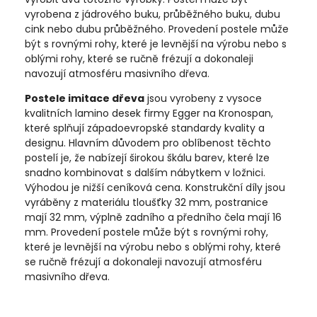
vyrobena z jádrového buku, průběžného buku, dubu
cink nebo dubu průběžného. Provedení postele může
být s rovnými rohy, které je levnější na výrobu nebo s
oblými rohy, které se ručně frézují a dokonaleji
navozují atmosféru masivního dřeva.
Postele imitace dřeva
jsou vyrobeny z vysoce
kvalitních lamino desek firmy Egger na Kronospan,
které splňují západoevropské standardy kvality a
designu. Hlavním důvodem pro oblíbenost těchto
postelí je, že nabízejí širokou škálu barev, které lze
snadno kombinovat s dalším nábytkem v ložnici.
Výhodou je nižší ceníková cena. Konstrukční díly jsou
vyráběny z materiálu tloušťky 32 mm, postranice
mají 32 mm, výplně zadního a předního čela mají 16
mm. Provedení postele může být s rovnými rohy,
které je levnější na výrobu nebo s oblými rohy, které
se ručně frézují a dokonaleji navozují atmosféru
masivního dřeva.