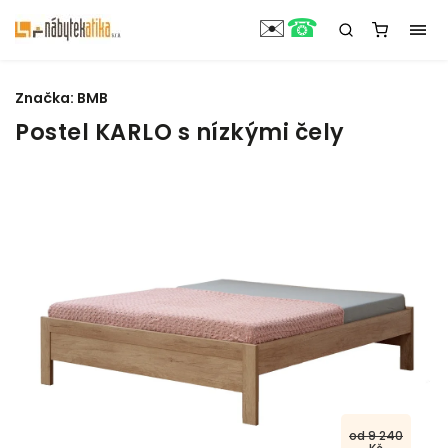
☎
✉️
Značka:
BMB
Postel KARLO s nízkými čely
od 9 240