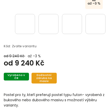
Kč
až –3 %
Kód:
Zvolte variantu
od 9 240 Kč
až –3 %
od
9 240 Kč
Vyrobeno v
Doživotní
ČR
záruka na
masiv
Postel pro ty, kteří preferují postel typu futon- vyrobená z
bukového nebo dubového masivu s možností výběru
varianty.