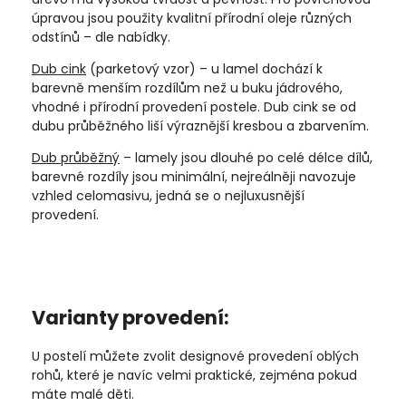
úpravou jsou použity kvalitní přírodní oleje různých
odstínů – dle nabídky.
Dub cink
(parketový vzor) – u lamel dochází k
barevně menším rozdílům než u buku jádrového,
vhodné i přírodní provedení postele. Dub cink se od
dubu průběžného liší výraznější kresbou a zbarvením.
Dub průběžný
– lamely jsou dlouhé po celé délce dílů,
barevné rozdíly jsou minimální, nejreálněji navozuje
vzhled celomasivu, jedná se o nejluxusnější
provedení.
Varianty provedení:
U postelí můžete zvolit designové provedení oblých
rohů, které je navíc velmi praktické, zejména pokud
máte malé děti.