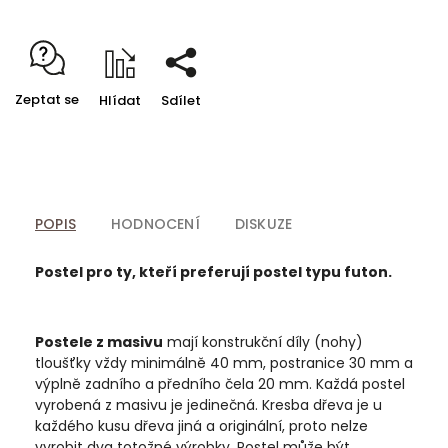
Zeptat se
Hlídat
Sdílet
POPIS
HODNOCENÍ
DISKUZE
Postel pro ty, kteří preferují postel typu futon.
Postele z masivu
mají konstrukční díly (nohy)
tloušťky vždy minimálně 40 mm, postranice 30 mm a
výplně zadního a předního čela 20 mm. Každá postel
vyrobená z masivu je jedinečná. Kresba dřeva je u
každého kusu dřeva jiná a originální, proto nelze
vyrobit dva totožné výrobky. Postel může být