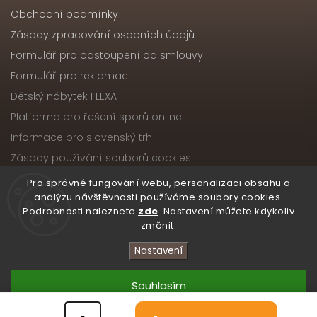
Obchodní podmínky
Zásady zpracování osobních údajů
Formulář pro odstoupení od smlouvy
Formulář pro reklamaci
Dětský nábytek FLEXA
Platforma pro řešení sporů online
Informace pro slovenský trh
Zásady používání souborů cookies
Pro správné fungování webu, personalizaci obsahu a
analýzu návštěvnosti používáme soubory cookies.
Podrobnosti naleznete
zde
. Nastavení můžete kdykoliv
Copyright 2026
Nábytek ATIKA, s.r.o.
. Všechna práva
změnit.
vyhrazena.
Upravit nastavení cookies
Nastavení
Vytvořil
Shoptet
| Design
Shoptak.cz
Souhlasím