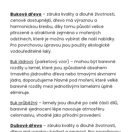
Bukové dřevo
– záruka kvality a dlouhé životnosti,
cenově dostupnější, dřevo má výraznou a
harmonickou kresbu, díky tomu působí velice
přirozeně a atraktivně zejména v mořených
odstínech, které je možno vybírat dle naší nabídky.
Pro povrchovou úpravou jsou použity ekologické
vodouředitelné laky.
Buk jádrový
(parketový vzor) – mohou být barevné
rozdíly u lamel, které jsou způsobené obsahem
tmavého jádrového dřeva nebo tmavými skvrnami
jádra, doporučujeme hlavně pod moření, které velké
barevné rozdíly mezi jednotlivými lamelami úplně
eliminuje.
Buk průběžný
– lamely jsou dlouhé po celé části dílů,
barevné sjednocení lépe navozuje atmosféru
celomasivu, vhodné jako přírodní provedení.
Dubové dřevo
– záruka kvality a dlouhé životnosti,
dřevo má vysokou tvrdost a pevnost. Pro povrchovou