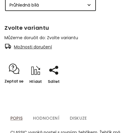
Zvolte variantu
Můžeme doručit do:
Zvolte variantu
Možnosti doručení
Zeptat se
Hlídat
Sdílet
POPIS
HODNOCENÍ
DISKUZE
CLASSIC vysoká postel s rovným žebříkem.
Žebřík má