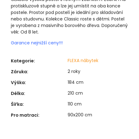
protiskluzové stupně a lze jej umístit na oba konce
postele.
Prostor pod postelí je ideální pro skladování
nebo studovnu.
Kolekce Classic roste s dětmi.
Postel
je vyrobena z masivního borového dřeva.
Doporučený
věk: Od 8 let.
Garance nejnižší ceny!!!
FLEXA nábytek
Kategorie
:
2 roky
Záruka
:
184 cm
Výška
:
210 cm
Délka
:
110 cm
Šířka
:
90x200 cm
Pro matraci
: